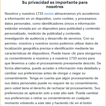
en varias
ciudades turísticas del norte de Marruecos
.
Su privacidad es importante para
nosotros
Retamero relata su
experiencia personal
en
Marrakech
,
Nosotros y nuestros 1733
socios
almacenamos y/o accedemos
donde afirma haber sido víctima de un
acoso constante
a información en un dispositivo, como cookies, y procesamos
por parte de
vendedores
y
trabajadores de servicios
, lo
datos personales, como identificadores únicos e información
estándar enviada por un dispositivo para publicidad y contenido
cual le resultó
estresante
y
perturbador
, aunque no
personalizado, medición de publicidad y contenido,
sintiera una amenaza directa.
investigación de audiencia y desarrollo de servicios.
Con su
permiso, nosotros y nuestros socios podemos utilizar datos de
"Lo que pasa aquí no es que sea un país peligroso, sino
localización geográfica precisa e identificación mediante las
que son muy pesados. Todo el rato te intentan vender algo,
características de dispositivos. Puede hacer clic para otorgarnos
por las calles que estás yendo siempre hay alguien que te
su consentimiento a nosotros y a nuestros 1733 socios para
que llevemos a cabo el procesamiento previamente descrito. De
dice 'yo te ayudo'. Sinceramente, no veo que sea un país
forma alternativa, puede acceder a información más detallada y
para viajar solo, no porque sea peligroso, sino porque es
cambiar sus preferencias antes de otorgar o negar su
que la gente no suele viajar sola aquí", explica
en su
consentimiento.
Tenga en cuenta que algún procesamiento de
cuenta de
TikTok
, subrayando que su
incomodidad
se
sus datos personales puede no requerir de su consentimiento,
pero usted tiene el derecho de rechazar tal procesamiento. Sus
debía más a las
ofertas insistentes
que a un peligro
preferencias se aplicarán solo a este sitio web. Puede cambiar
físico.
sus preferencias o retirar su consentimiento en cualquier
momento volviendo a este sitio y haciendo clic en el botón
@clararetamero
Toma consejito que te doy