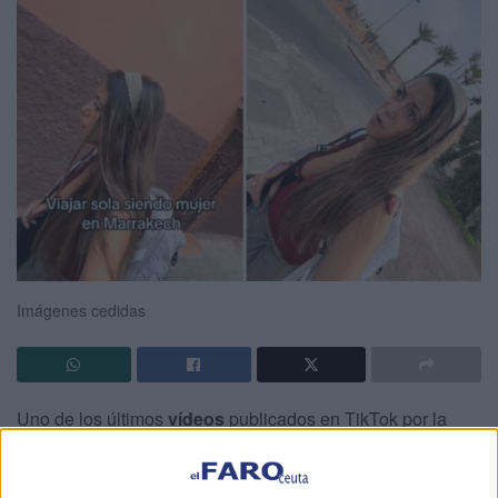
Imágenes cedidas
Uno de los últimos
vídeos
publicados en TikTok por la
joven española Clara Retamero
ha vuelto a encender el
debate sobre el
acoso comercial
que reciben los turistas