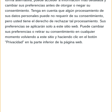
forma alternativa, puede acceder a información más detallada y
dispositivo y hacerse con nuestras cuentas. Es por ello
cambiar sus preferencias antes de otorgar o negar su
consentimiento.
Tenga en cuenta que algún procesamiento de
que la
Policía Nacional
ha alertado sobre este hecho.
sus datos personales puede no requerir de su consentimiento,
pero usted tiene el derecho de rechazar tal procesamiento. Sus
Las nuevas tecnologías han llegado para hacernos la vida
preferencias se aplicarán solo a este sitio web. Puede cambiar
más fácil. Por ejemplo, con una simple aplicación
sus preferencias o retirar su consentimiento en cualquier
podemos tener medidas nuestras constantes vitales
momento volviendo a este sitio y haciendo clic en el botón
gracias a la vinculación que realizamos entre el móvil y el
"Privacidad" en la parte inferior de la página web.
reloj inteligente.
Para ello tenemos que tener activado el Bluetooth y, de
esta manera, conocer los pasos que llevamos dados en el
día, nuestro pulso o incluso la actividad física que estamos
realizando.
Pero el hecho de tener activada este modo de conexión
puede ser muy peligroso ya que los delincuentes pueden
aprovechar para hacerse con el control de nuestro
dispositivo. Es por ello que la Policía Nacional ha