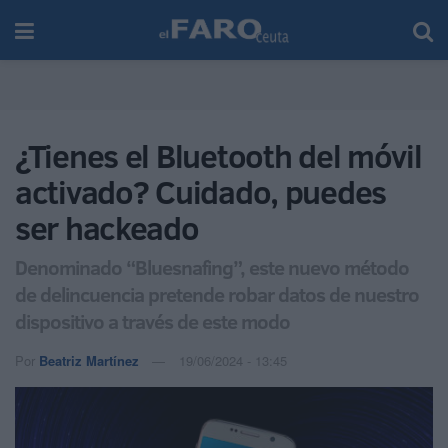
¿Tienes el Bluetooth del móvil
activado? Cuidado, puedes
ser hackeado
Denominado “Bluesnafing”, este nuevo método
de delincuencia pretende robar datos de nuestro
dispositivo a través de este modo
Por
Beatriz Martínez
19/06/2024 - 13:45