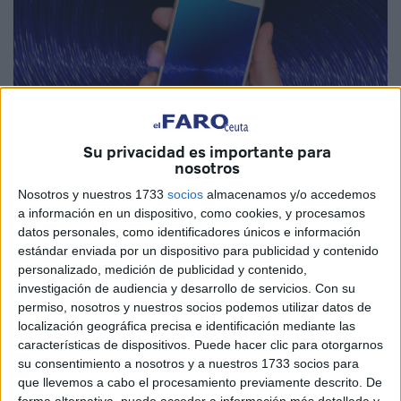
Su privacidad es importante para
nosotros
Nosotros y nuestros 1733
socios
almacenamos y/o accedemos
a información en un dispositivo, como cookies, y procesamos
Imagen cedida
datos personales, como identificadores únicos e información
estándar enviada por un dispositivo para publicidad y contenido
personalizado, medición de publicidad y contenido,
investigación de audiencia y desarrollo de servicios.
Con su
Tener el
Bluetooth
activado en nuestro teléfono móvil es
permiso, nosotros y nuestros socios podemos utilizar datos de
una de las acciones más frecuentes en la sociedad actual
localización geográfica precisa e identificación mediante las
características de dispositivos. Puede hacer clic para otorgarnos
con la que vivimos tanto en Ceuta como en el resto del
su consentimiento a nosotros y a nuestros 1733 socios para
mundo, pero puede ser muy peligroso ya que los
que llevemos a cabo el procesamiento previamente descrito. De
delincuentes
pueden usarlo para hackear nuestro