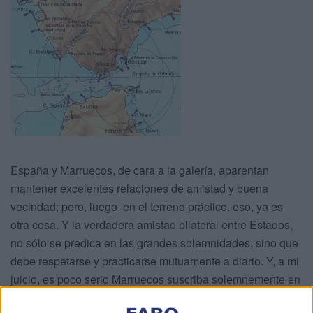
España y Marruecos, de cara a la galería, aparentan
mantener excelentes relaciones de amistad y buena
vecindad; pero, luego, en el terreno práctico, eso, ya es
otra cosa. Y la verdadera amistad bilateral entre Estados,
no sólo se predica en las grandes solemnidades, sino que
debe respetarse y practicarse mutuamente a diario. Y, a mi
juicio, es poco serio Marruecos suscriba solemnemente en
la XII Reunión de Alto Nivel hispano-marroquí, celebrada