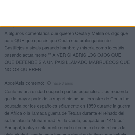
Comments
6
Mi opinión
comentó:
hace 3 años
A algunos comentarios que quieren Ceuta y Melilla os digo que
para QUE que quereis que Ceuta sea prolongación de
Castillejos y sigais pasando hambre y miseria como lo estáis
pasando actualmente '? A VER SI ABRIS LOS OJOS QUE
QUE DEFENDEIS A UN PAIS LLAMADO MARRUECOS QUE
NO OS QUIEREN
AbdelAsis
comentó:
hace 3 años
Ceuta es una ciudad ocupada por los españoles… os recuerdo
que la mayor parte de la superficie actual terrestre de Ceuta fue
ocupada por los españoles sólamente en 1859 durante la guerra
de África o la llamada guerra de Tetuán durante el reinado del
sultán alauita Muhammad IV.. la Ceuta, ocupada en 1415 por
Portugal, incluye sólamente desde el puente de cristo hacia la
vieja ciudad , por lo tanto hay que devolver la tierra que habeis