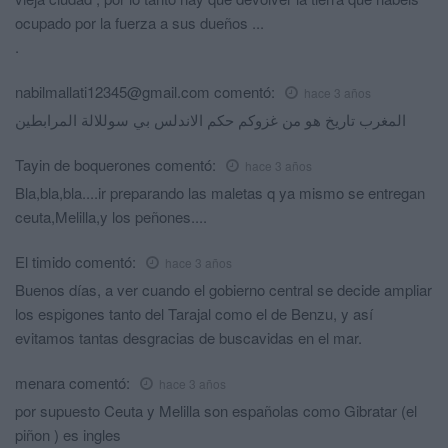
ocupado por la fuerza a sus dueños ...
.
nabilmallati12345@gmail.com
comentó:
hace 3 años
المغرب تاريخ هو من غزوكم حكم الاندلس بي سوللالة المرابطين
Tayin de boquerones
comentó:
hace 3 años
Bla,bla,bla....ir preparando las maletas q ya mismo se entregan
ceuta,Melilla,y los peñones....
El timido
comentó:
hace 3 años
Buenos días, a ver cuando el gobierno central se decide ampliar
los espigones tanto del Tarajal como el de Benzu, y así
evitamos tantas desgracias de buscavidas en el mar.
menara
comentó:
hace 3 años
por supuesto Ceuta y Melilla son españolas como Gibratar (el
piñon ) es ingles