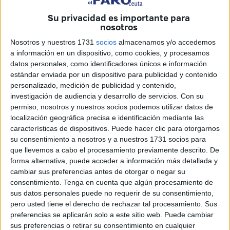
en Rabat el 2-02-2023, lo siguiente: "Marruecos y España
expresan su compromiso de perpetuar las relaciones de
Su privacidad es importante para
nosotros
excelencia que siempre les han unido y que reafirman su
deseo de enriquecerlas permanentemente e inscriben su
Nosotros y nuestros 1731
socios
almacenamos y/o accedemos
a información en un dispositivo, como cookies, y procesamos
cooperación en el marco del Tratado de Amistad, Buena
datos personales, como identificadores únicos e información
Vecindad y Cooperación, y del diálogo político reforzado,
estándar enviada por un dispositivo para publicidad y contenido
basado en los principios de transparencia, diálogo
personalizado, medición de publicidad y contenido,
permanente, respeto mutuo y cumplimiento de los
investigación de audiencia y desarrollo de servicios.
Con su
compromisos y acuerdos suscritos por ambas partes, y en
permiso, nosotros y nuestros socios podemos utilizar datos de
localización geográfica precisa e identificación mediante las
la que los temas de interés común se abordan con un
características de dispositivos. Puede hacer clic para otorgarnos
espíritu de confianza, lejos de acciones unilaterales o
su consentimiento a nosotros y a nuestros 1731 socios para
hechos consumados".
que llevemos a cabo el procesamiento previamente descrito. De
forma alternativa, puede acceder a información más detallada y
De esa falta de seriedad marroquí creo que son buena
cambiar sus preferencias antes de otorgar o negar su
prueba varios hechos: Uno, que la Aduana comercial
consentimiento.
Tenga en cuenta que algún procesamiento de
sus datos personales puede no requerir de su consentimiento,
marroquí del Tarajal en Ceuta lleva ya cerrada
pero usted tiene el derecho de rechazar tal procesamiento. Sus
unilateralmente por Marruecos cuatro años, sin haberse
preferencias se aplicarán solo a este sitio web. Puede cambiar
abierto todavía al tráfico normal de mercancías, salvo un
sus preferencias o retirar su consentimiento en cualquier