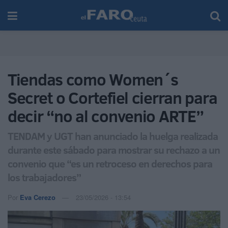
Tiendas como Women´s
Secret o Cortefiel cierran para
decir “no al convenio ARTE”
TENDAM y UGT han anunciado la huelga realizada
durante este sábado para mostrar su rechazo a un
convenio que “es un retroceso en derechos para
los trabajadores”
Por
Eva Cerezo
23/05/2026 - 13:54