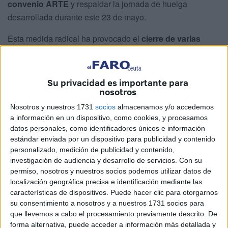
convenio ARTE
y respaldar la jornada de huelga
desarrollada durante este 23 de mayo.
Esta medida radical ha provocado el
cierre de varias
tiendas
del sector textil en la ciudad.
Según denuncian desde el sindicato, este nuevo convenio
Su privacidad es importante para
viene a echar por tierra derechos ya adquiridos y supone
nosotros
“
un importante retroceso
para las condiciones laborales”
Nosotros y nuestros 1731
socios
almacenamos y/o accedemos
de los trabajadores y trabajadoras
del
comercio textil
y
a información en un dispositivo, como cookies, y procesamos
del calzado.
datos personales, como identificadores únicos e información
estándar enviada por un dispositivo para publicidad y contenido
personalizado, medición de publicidad y contenido,
investigación de audiencia y desarrollo de servicios.
Con su
permiso, nosotros y nuestros socios podemos utilizar datos de
localización geográfica precisa e identificación mediante las
características de dispositivos. Puede hacer clic para otorgarnos
su consentimiento a nosotros y a nuestros 1731 socios para
que llevemos a cabo el procesamiento previamente descrito. De
forma alternativa, puede acceder a información más detallada y