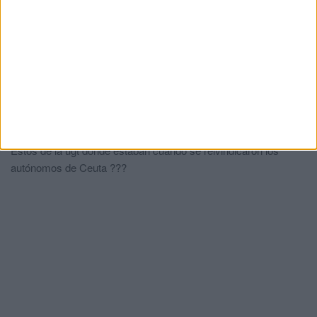
La CECE alerta de graves pérdidas en el
comercio local por la crisis migratoria
HACE 3 DÍAS
Comments
1
Juan Carlos
comentó:
hace 2 meses
Estos de la ugt donde estaban cuando se reivindicaron los
autónomos de Ceuta ???