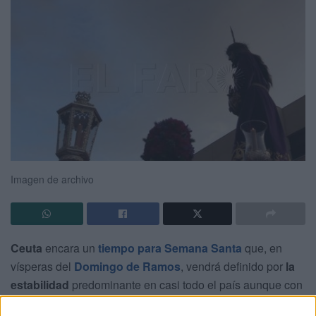
Imagen de archivo
Ceuta
encara un
tiempo para Semana Santa
que, en
vísperas del
Domingo de Ramos
, vendrá definido por
la
estabilidad
predominante en casi todo el país aunque con
posibilidad de
llovizna en el Estrecho
. A partir de