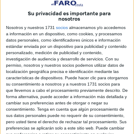
entonces,
se espera tranquilidad
aunque soplará
viento
de levante
.
Su privacidad es importante para
nosotros
Según la última actualización de la
Agencia Estatal de
Nosotros y nuestros 1731
socios
almacenamos y/o accedemos
Meteorología (Aemet)
, los cielos poco nubosos serán la
a información en un dispositivo, como cookies, y procesamos
tónica general entre el jueves 26 y el sábado 28 de marzo,
datos personales, como identificadores únicos e información
permitiendo disfrutar de cierta tranquilidad
en los días
estándar enviada por un dispositivo para publicidad y contenido
personalizado, medición de publicidad y contenido,
previos a Semana Santa
.
investigación de audiencia y desarrollo de servicios.
Con su
permiso, nosotros y nuestros socios podemos utilizar datos de
Vísperas de Domingo de Ramos
localización geográfica precisa e identificación mediante las
características de dispositivos. Puede hacer clic para otorgarnos
Durante los primeros días del periodo, el
tiempo para
su consentimiento a nosotros y a nuestros 1731 socios para
que llevemos a cabo el procesamiento previamente descrito. De
Semana Santa
en el
área del Estrecho y Alborán
estará
forma alternativa, puede acceder a información más detallada y
influenciado por el predominio del viento de componente
cambiar sus preferencias antes de otorgar o negar su
este, concretamente el
viento de levante.
consentimiento.
Tenga en cuenta que algún procesamiento de
sus datos personales puede no requerir de su consentimiento,
Esta configuración meteorológica podría traer consigo
pero usted tiene el derecho de rechazar tal procesamiento. Sus
abundante nubosidad
de tipo bajo e incluso
alguna
preferencias se aplicarán solo a este sitio web. Puede cambiar