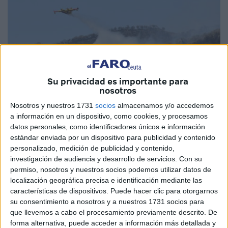
Su privacidad es importante para
nosotros
Nosotros y nuestros 1731
socios
almacenamos y/o accedemos
a información en un dispositivo, como cookies, y procesamos
datos personales, como identificadores únicos e información
Foto de archivo
estándar enviada por un dispositivo para publicidad y contenido
personalizado, medición de publicidad y contenido,
investigación de audiencia y desarrollo de servicios.
Con su
permiso, nosotros y nuestros socios podemos utilizar datos de
localización geográfica precisa e identificación mediante las
La operación de distribución de ayudas financieras a los
características de dispositivos. Puede hacer clic para otorgarnos
propietarios de viviendas afectadas por los incendios
su consentimiento a nosotros y a nuestros 1731 socios para
forestales continuó el sábado en la comuna de Ybel
que llevemos a cabo el procesamiento previamente descrito. De
forma alternativa, puede acceder a información más detallada y
Lahbib, en la provincia de Tetuán, en aplicación de las