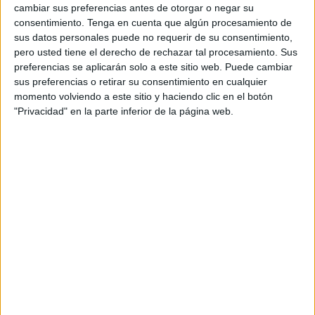
cambiar sus preferencias antes de otorgar o negar su
altas directivas reales, con el fin de tomar medidas
consentimiento.
Tenga en cuenta que algún procesamiento de
urgentes para mitigar el impacto de los incendios, según
sus datos personales puede no requerir de su consentimiento,
se informa a través de la agencia oficial de noticias MAP.
pero usted tiene el derecho de rechazar tal procesamiento. Sus
preferencias se aplicarán solo a este sitio web. Puede cambiar
Esta operación, que tuvo lugar en presencia del Wali de la
sus preferencias o retirar su consentimiento en cualquier
momento volviendo a este sitio y haciendo clic en el botón
región de Tánger-Tetuán-Alhucemas, Mohamed Mhidia, del
"Privacidad" en la parte inferior de la página web.
presidente del Consejo Regional, Omar Moro, y del
gobernador de la provincia de Tetuán, Younes Tazi, se
centró en la entrega de ayudas económicas a 27
propietarios de viviendas afectadas por los incendios del
bosque de Ybel Lahbib.
Según los datos presentados en esta ocasión, el acuerdo
marco relativo a la aplicación de una serie de medidas
urgentes se basa en 5 ejes, relativos al apoyo a las
personas afectadas mediante la reparación y mejora de
sus viviendas, la mitigación del impacto sobre los
ganaderos y apicultores, la organización de operaciones