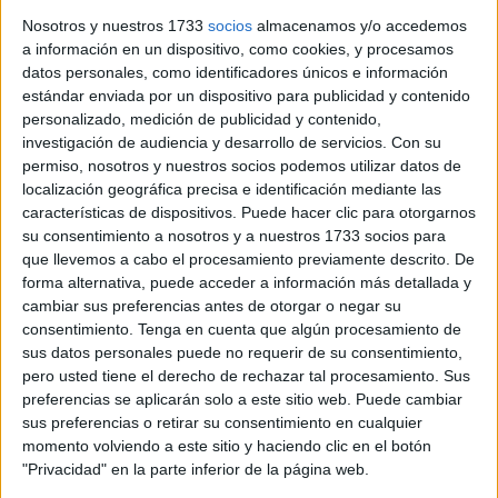
norte de Marruecos y las inmediaciones de la ciudad
Nosotros y nuestros 1733
socios
almacenamos y/o accedemos
autónoma. Aunque la mayoría apenas han alcanzado
a información en un dispositivo, como cookies, y procesamos
magnitudes comprendidas entre 1,7 y 3,2 grados, muchos
datos personales, como identificadores únicos e información
estándar enviada por un dispositivo para publicidad y contenido
vecinos sí han llegado a percibirlos debido a un factor
personalizado, medición de publicidad y contenido,
clave: su escasa profundidad.
investigación de audiencia y desarrollo de servicios.
Con su
permiso, nosotros y nuestros socios podemos utilizar datos de
Los datos sísmicos reflejan una
intensa actividad en una
localización geográfica precisa e identificación mediante las
franja comprendida entre Ceuta, M’Diq, Martil y el
características de dispositivos. Puede hacer clic para otorgarnos
propio Estrecho
. Algunos de los movimientos registrados
su consentimiento a nosotros y a nuestros 1733 socios para
que llevemos a cabo el procesamiento previamente descrito. De
apenas se produjeron a
entre uno y nueve kilómetros
forma alternativa, puede acceder a información más detallada y
bajo la superficie
, una circunstancia que
multiplica la
cambiar sus preferencias antes de otorgar o negar su
sensación del temblor incluso cuando la magnitud es
consentimiento.
Tenga en cuenta que algún procesamiento de
moderada
.
sus datos personales puede no requerir de su consentimiento,
pero usted tiene el derecho de rechazar tal procesamiento. Sus
El episodio más significativo se produjo
este domingo
preferencias se aplicarán solo a este sitio web. Puede cambiar
sus preferencias o retirar su consentimiento en cualquier
por la tarde, cuando varios terremotos de magnitud
momento volviendo a este sitio y haciendo clic en el botón
cercana a 3 grados se localizaron en la zona de M’Diq y
"Privacidad" en la parte inferior de la página web.
el Estrecho de Gibraltar
. Uno de ellos alcanzó una