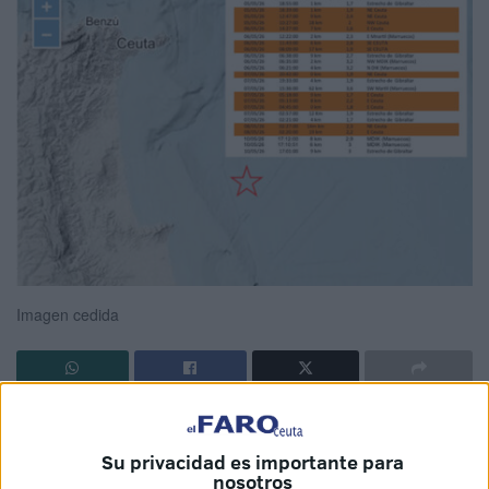
Imagen cedida
Ceuta vuelve a mirar al subsuelo
.
Durante los últimos
días, decenas de pequeños
terremotos
(hasta 24) se han
Su privacidad es importante para
registrado en el entorno del Estrecho de Gibraltar, la costa
nosotros