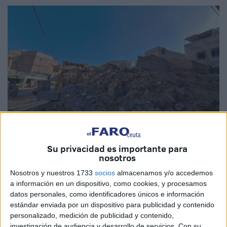
Su privacidad es importante para
EFE
nosotros
Nosotros y nuestros 1733
socios
almacenamos y/o accedemos
a información en un dispositivo, como cookies, y procesamos
datos personales, como identificadores únicos e información
estándar enviada por un dispositivo para publicidad y contenido
Las
labores de reconstrucción
avanzan en
Marruecos
personalizado, medición de publicidad y contenido,
dos años después del devastador
seísmo de septiembre
investigación de audiencia y desarrollo de servicios.
Con su