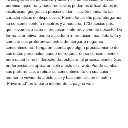
de 2023
que golpeó varias provincias del Atlas, dejando
permiso, nosotros y nuestros socios podemos utilizar datos de
localización geográfica precisa e identificación mediante las
un saldo cercano a los
3.000 muertos
y más de 5.000
características de dispositivos. Puede hacer clic para otorgarnos
heridos. Las autoridades marroquíes han asegurado que el
su consentimiento a nosotros y a nuestros 1733 socios para
progreso de los trabajos de
reconstrucción
se sitúa por
que llevemos a cabo el procesamiento previamente descrito. De
encima del
90 %
.
forma alternativa, puede acceder a información más detallada y
cambiar sus preferencias antes de otorgar o negar su
En el texto de la Agencia de Noticias EFE, firmado por
consentimiento.
Tenga en cuenta que algún procesamiento de
sus datos personales puede no requerir de su consentimiento,
Fátima Zohra Bouaziz, se recuerda que el
Gobierno
pero usted tiene el derecho de rechazar tal procesamiento. Sus
marroquí
ha destinado una
inversión millonaria
superior
preferencias se aplicarán solo a este sitio web. Puede cambiar
a los
4.500 millones de dirhams
(417 millones de euros)
sus preferencias o retirar su consentimiento en cualquier
para la reconstrucción de 51.154 de las cerca de 56.000
momento volviendo a este sitio y haciendo clic en el botón
"Privacidad" en la parte inferior de la página web.
viviendas que sufrieron daños.
Además de la inversión en obras, se asignaron 2.400
millones de dirhams (222 millones de euros) para el pago
de
ayudas
mensuales
de 2.500 dirhams (231 euros) a los
damnificados
durante un año y medio tras la tragedia.