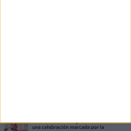
trabajaderas: "Este es el 5 de agosto más
importante"
HACE 20 HORAS
La Corte de Infantes, la cantera que
garantiza el futuro de la Hermandad de la
Patrona de Ceuta
HACE 21 HORAS
Los comercios locales reabren, pero
asumen pérdidas "bastante
considerables"
HACE 2 DÍAS
Carmen Pasamar: "El pueblo lo reclama:
la Virgen de África va a salir"
HACE 2 DÍAS
La Ofrenda floral regresa este martes en
una celebración marcada por la