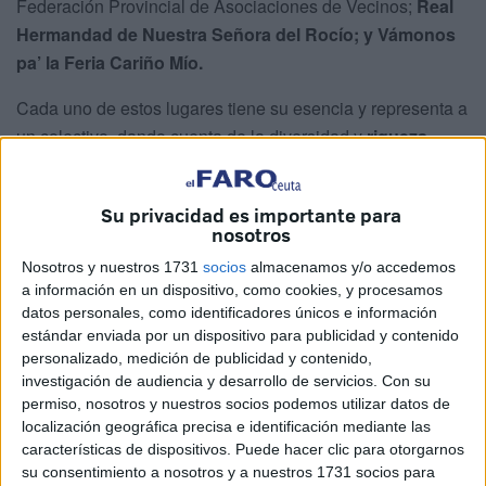
Federación Provincial de Asociaciones de Vecinos;
Real
Hermandad de Nuestra Señora del Rocío; y Vámonos
pa’ la Feria Cariño Mío.
Cada uno de estos lugares tiene su esencia y representa a
un colectivo, dando cuenta de la diversidad y
riqueza
cultural
y de asociaciones culturales, juveniles o
vecinales que existe en la ciudad.
Su privacidad es importante para
nosotros
Esta ha sido otra noche más de
platos deliciosos
,
devoción, fe,
diversión
y, sobre todo, muchas ganas de
Nosotros y nuestros 1731
socios
almacenamos y/o accedemos
a información en un dispositivo, como cookies, y procesamos
pasarlo bien.
datos personales, como identificadores únicos e información
estándar enviada por un dispositivo para publicidad y contenido
Federación Provincial de
personalizado, medición de publicidad y contenido,
Asociaciones de Vecinos
investigación de audiencia y desarrollo de servicios.
Con su
permiso, nosotros y nuestros socios podemos utilizar datos de
localización geográfica precisa e identificación mediante las
Hemos comenzado la noche en la caseta de la Federación
características de dispositivos. Puede hacer clic para otorgarnos
Provincial de Asociaciones de Vecinos (FPAV), donde el
su consentimiento a nosotros y a nuestros 1731 socios para