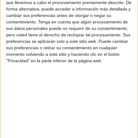
que llevemos a cabo el procesamiento previamente descrito. De
ambiente era de puro
disfrute familiar
. Entre corazones,
forma alternativa, puede acceder a información más detallada y
calamares, croquetas de gambas, ensaladas de queso de
cambiar sus preferencias antes de otorgar o negar su
cabra, tortilla de patata y cazón en adobo, las mesas
consentimiento.
Tenga en cuenta que algún procesamiento de
rebosaban sabor y alegría.
sus datos personales puede no requerir de su consentimiento,
pero usted tiene el derecho de rechazar tal procesamiento. Sus
preferencias se aplicarán solo a este sitio web. Puede cambiar
sus preferencias o retirar su consentimiento en cualquier
momento volviendo a este sitio y haciendo clic en el botón
"Privacidad" en la parte inferior de la página web.
Los más pequeños también han querido participar,
compartiendo aquello que habían pedido para cenar: