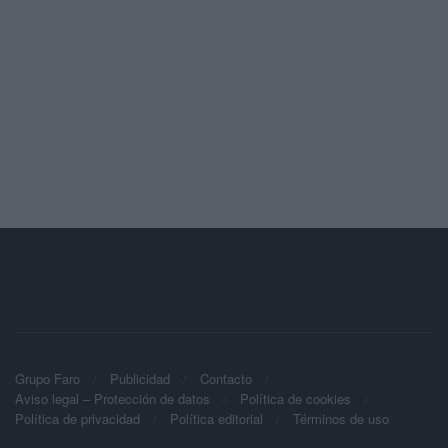
Grupo Faro
Publicidad
Contacto
Aviso legal – Protección de datos
Política de cookies
Política de privacidad
Política editorial
Términos de uso