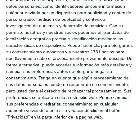
fuertes protestas de ciudadanos
debido al deterioro de
datos personales, como identificadores únicos e información
los servicios sanitarios y la ausencia de médicos.
estándar enviada por un dispositivo para publicidad y contenido
personalizado, medición de publicidad y contenido,
Para poner un poco en contexto, el máximo dirigente de la
investigación de audiencia y desarrollo de servicios.
Con su
Sanidad del país vecino llevaba a cabo esta visita con el
permiso, nosotros y nuestros socios podemos utilizar datos de
objetivo de
examinar de cerca la situación sanitaria del
localización geográfica precisa e identificación mediante las
características de dispositivos. Puede hacer clic para otorgarnos
hospital y evaluar la calidad de los servicios
ofrecidos,
su consentimiento a nosotros y a nuestros 1731 socios para
especialmente después de recibir informes que señalan
que llevemos a cabo el procesamiento previamente descrito. De
“falta de recursos humanos y equipamiento médico, largas
forma alternativa, puede acceder a información más detallada y
esperas para exámenes e intervenciones quirúrgicas”,
cambiar sus preferencias antes de otorgar o negar su
consentimiento.
Tenga en cuenta que algún procesamiento de
además de problemas en la gestión de las urgencias,
sus datos personales puede no requerir de su consentimiento,
explica el tabloide Rue20.
pero usted tiene el derecho de rechazar tal procesamiento. Sus
preferencias se aplicarán solo a este sitio web. Puede cambiar
Altercados a la entrada
sus preferencias o retirar su consentimiento en cualquier
momento volviendo a este sitio y haciendo clic en el botón
"Privacidad" en la parte inferior de la página web.
En este sentido, durante el inicio de su visita, Tahraoui ha
sido recibido en el clínico tetuaní por algunos vecinos que
portaban pancartas de protesta. Incluso uno de ellos
se ha