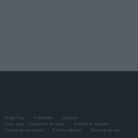
Grupo Faro
Publicidad
Contacto
Aviso legal – Protección de datos
Política de cookies
Política de privacidad
Política editorial
Términos de uso