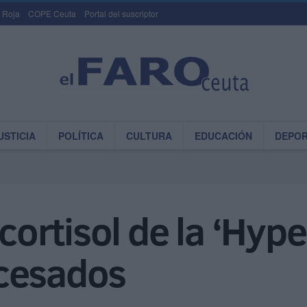
 Roja
COPE Ceuta
Portal del suscriptor
USTICIA
POLÍTICA
CULTURA
EDUCACIÓN
DEPO
 cortisol de la ‘Hyp
cesados