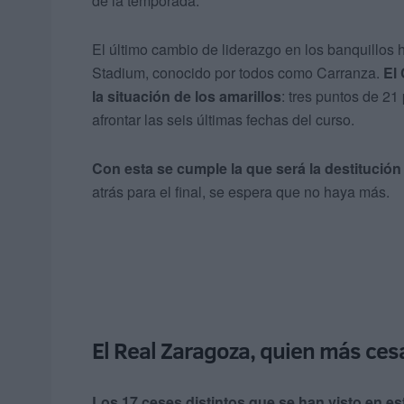
de la temporada.
El último cambio de liderazgo en los banquillos 
Stadium, conocido por todos como Carranza.
El 
la situación de los amarillos
: tres puntos de 21
afrontar las seis últimas fechas del curso.
Con esta se cumple la que será la destitució
atrás para el final, se espera que no haya más.
El Real Zaragoza, quien más ces
Los 17 ceses distintos que se han visto en es