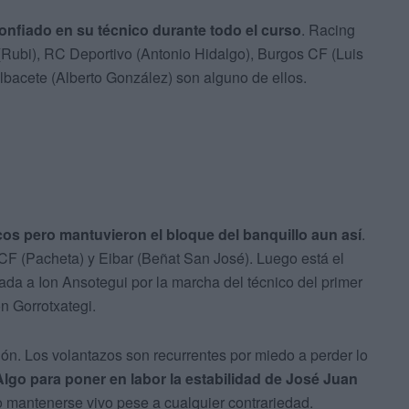
confiado en su técnico durante todo el curso
. Racing
(Rubi), RC Deportivo (Antonio Hidalgo), Burgos CF (Luis
bacete (Alberto González) son alguno de ellos.
s pero mantuvieron el bloque del banquillo aun así
.
CF (Pacheta) y Eibar (Beñat San José). Luego está el
ada a Ion Ansotegui por la marcha del técnico del primer
on Gorrotxategi.
ón. Los volantazos son recurrentes por miedo a perder lo
Algo para poner en labor la estabilidad de José Juan
o mantenerse vivo pese a cualquier contrariedad.