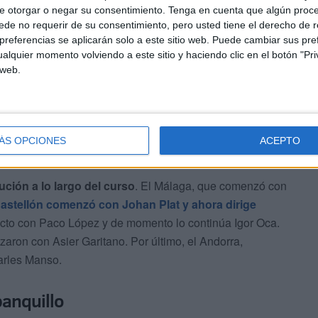
e otorgar o negar su consentimiento.
Tenga en cuenta que algún proc
uego entro Jon Pérez Bolo y terminará el curso con José
de no requerir de su consentimiento, pero usted tiene el derecho de r
referencias se aplicarán solo a este sitio web. Puede cambiar sus pref
enzaron con Gaizka Gartiano, luego Sergio González y
alquier momento volviendo a este sitio y haciendo clic en el botón "Pri
butado.
 web.
ÁS OPCIONES
ACEPTO
ción a lo largo del curso
. El Málaga, que comenzó con
Castellón comenzó con Johan Plat y ahora dirige
cto con Paco López y de momento lo continúa Igor Oca.
aron con Asier Garitano. Por último, el Andorra,
arles Manso.
banquillo