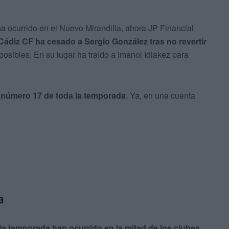
ha ocurrido en el Nuevo Mirandilla, ahora JP Financial
Cádiz CF ha cesado a Sergio González tras no revertir
 posibles. En su lugar ha traído a Imanol Idiakez para
n número 17 de toda la temporada
. Ya, en una cuenta
a
ta temporada han ocurrido en la mitad de los clubes