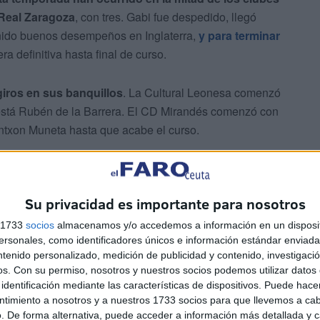
Real Zaragoza
, con tres. Gabi fue despedido, llegó
enido buenos desempeños en Inglaterra,
y para terminar
 definitiva hasta final de curso.
iros en sus banquillos
. La Cultural Leonesa comenzó
está Rubén de la Barrera. El CD Mirandés comenzó con
 Antxon Muneta hasta que acabe el curso.
Su privacidad es importante para nosotros
s 1733
socios
almacenamos y/o accedemos a información en un disposit
sonales, como identificadores únicos e información estándar enviada 
illermo Almado iba a ser cesado (según informaron
ntenido personalizado, medición de publicidad y contenido, investigaci
do, que tiene buena sintonía con la pucelana, decidió
os.
Con su permiso, nosotros y nuestros socios podemos utilizar datos 
identificación mediante las características de dispositivos. Puede hacer
al Carlos Tartiere. Estuvo de manera interina Sisi
ntimiento a nosotros y a nuestros 1733 socios para que llevemos a ca
ras este último llegó Fran Escribá de forma definitiva.
. De forma alternativa, puede acceder a información más detallada y 