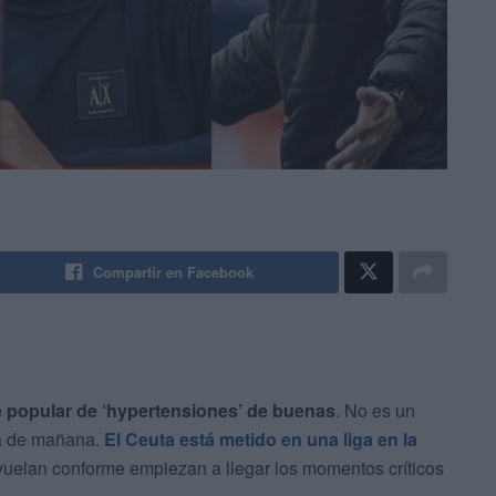
Compartir en Facebook
 popular de ‘hypertensiones’ de buenas
. No es un
ta de mañana.
El Ceuta está metido en una liga en la
vuelan conforme empiezan a llegar los momentos críticos