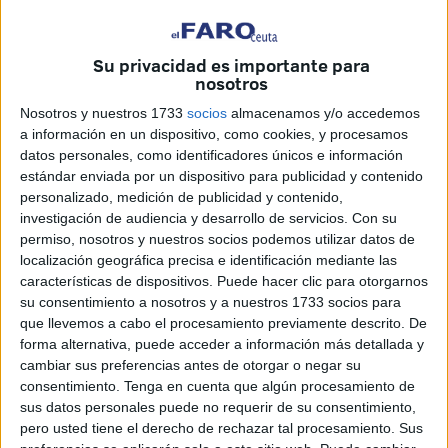
Su privacidad es importante para
nosotros
Nosotros y nuestros 1733
socios
almacenamos y/o accedemos
a información en un dispositivo, como cookies, y procesamos
datos personales, como identificadores únicos e información
estándar enviada por un dispositivo para publicidad y contenido
personalizado, medición de publicidad y contenido,
investigación de audiencia y desarrollo de servicios.
Con su
permiso, nosotros y nuestros socios podemos utilizar datos de
localización geográfica precisa e identificación mediante las
características de dispositivos. Puede hacer clic para otorgarnos
su consentimiento a nosotros y a nuestros 1733 socios para
que llevemos a cabo el procesamiento previamente descrito. De
forma alternativa, puede acceder a información más detallada y
cambiar sus preferencias antes de otorgar o negar su
consentimiento.
Tenga en cuenta que algún procesamiento de
El coronel de la Guardia Civil de Ceuta, José Luis Gómez
sus datos personales puede no requerir de su consentimiento,
Salinero, ha adelantado en los actos por la Patrona de la
pero usted tiene el derecho de rechazar tal procesamiento. Sus
Guardia Civil que el
la Compañía de Ceuta de la Guardia