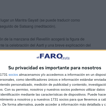
á lugar un Mantra Gayati (se puede traducir como
 seguido de Satsang (meditación).
ón de la manzana del Revellín acogerá la figura de
te la celebración del Aarti y una breve explicación del
turthi’ se lleve a cabo en torno a las siete de la tarde y
Su privacidad es importante para nosotros
 danza de la
academia Weil
.
s 1731
socios
almacenamos y/o accedemos a información en un disposit
sonales, como identificadores únicos e información estándar enviada 
ntenido personalizado, medición de publicidad y contenido, investigaci
os.
Con su permiso, nosotros y nuestros socios podemos utilizar datos 
identificación mediante las características de dispositivos. Puede hacer
ntimiento a nosotros y a nuestros 1731 socios para que llevemos a ca
. De forma alternativa, puede acceder a información más detallada y 