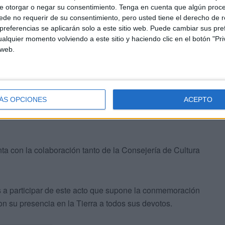
e otorgar o negar su consentimiento.
Tenga en cuenta que algún proc
ma facilitado por la comunidad, cuando se lleve a cabo
de no requerir de su consentimiento, pero usted tiene el derecho de r
 Ganesh) y recogida de la botella de agua de la
referencias se aplicarán solo a este sitio web. Puede cambiar sus pref
alquier momento volviendo a este sitio y haciendo clic en el botón "Pri
 web.
a velada con música.
ÁS OPCIONES
ACEPTO
ta con la colaboración tanto de la Consejería de Cultura
 a participar de este acto que supone la conmemoración
n su presencia en la Tierra a todos sus devotos.