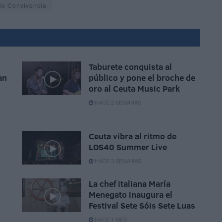
io Convivencia
Taburete conquista al
an
público y pone el broche de
oro al Ceuta Music Park
HACE 2 SEMANAS
Ceuta vibra al ritmo de
LOS40 Summer Live
HACE 3 SEMANAS
La chef italiana María
Menegato inaugura el
Festival Sete Sóis Sete Luas
HACE 1 MES