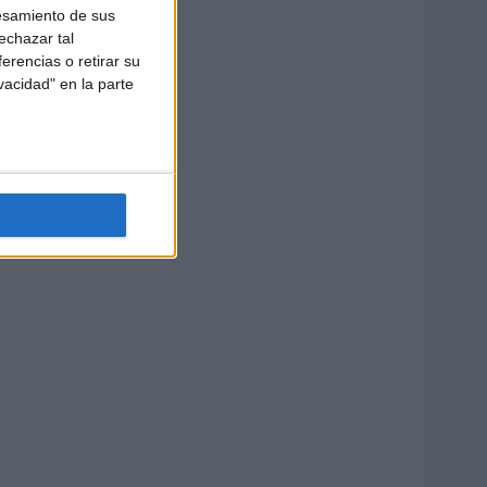
esamiento de sus
echazar tal
erencias o retirar su
vacidad" en la parte