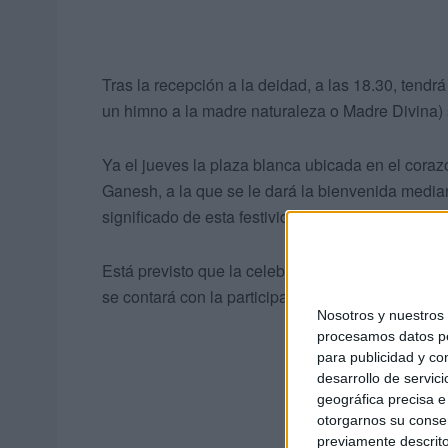
Tras la recepción a la deidad, a las 18.30, tendr
un himno a la madre naturaleza o Madre Divina)
Ya el jueves la plaza blanca ubicada en el coraz
Ganesh, a la que se le dará la bienvenida median
significado de esta festividad.
Está previsto que la celebración del ‘Vinayaka Cha
se contará con la participación de la escuela de
Nosotros y nuestro
procesamos datos per
para publicidad y co
desarrollo de servici
geográfica precisa e 
otorgarnos su conse
previamente descrito