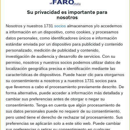
investigaciones multidisciplinares que analizan ambos
lienzos y las coincidencias halladas entre ellos, que
Su privacidad es importante para
nosotros
continúan despertando
el interés de científicos y
creyentes.
Nosotros y nuestros 1731
socios
almacenamos y/o accedemos
a información en un dispositivo, como cookies, y procesamos
datos personales, como identificadores únicos e información
estándar enviada por un dispositivo para publicidad y contenido
personalizado, medición de publicidad y contenido,
investigación de audiencia y desarrollo de servicios.
Con su
permiso, nosotros y nuestros socios podemos utilizar datos de
localización geográfica precisa e identificación mediante las
características de dispositivos. Puede hacer clic para otorgarnos
su consentimiento a nosotros y a nuestros 1731 socios para
que llevemos a cabo el procesamiento previamente descrito. De
forma alternativa, puede acceder a información más detallada y
cambiar sus preferencias antes de otorgar o negar su
consentimiento.
Tenga en cuenta que algún procesamiento de
Dos lienzos ligados a la tradición
sus datos personales puede no requerir de su consentimiento,
pero usted tiene el derecho de rechazar tal procesamiento. Sus
cristiana
preferencias se aplicarán solo a este sitio web. Puede cambiar
sus preferencias o retirar su consentimiento en cualquier