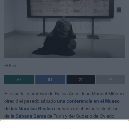
El Faro
El escultor y profesor de Bellas Artes Juan Manuel Miñarro
ofreció el pasado sábado
una conferencia en el Museo
de las Murallas Reales
centrada en el estudio científico
de
la Sábana Santa
de Turín y del Sudario de Oviedo.
Durante su intervención explicó los avances de las