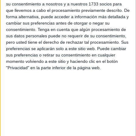
su consentimiento a nosotros y a nuestros 1733 socios para
normativo
que llevemos a cabo el procesamiento previamente descrito. De
forma alternativa, puede acceder a información más detallada y
cambiar sus preferencias antes de otorgar o negar su
El diseño de las cabinas busca también optimizar los
consentimiento.
Tenga en cuenta que algún procesamiento de
tiempos de control
, facilitando la
fluidez del tránsito
y
sus datos personales puede no requerir de su consentimiento,
evitando interferencias con la operativa general del puerto.
pero usted tiene el derecho de rechazar tal procesamiento. Sus
De esta manera, se favorece un tránsito ágil sin sacrificar
preferencias se aplicarán solo a este sitio web. Puede cambiar
sus preferencias o retirar su consentimiento en cualquier
la
rigorosidad
en las inspecciones.
momento volviendo a este sitio y haciendo clic en el botón
"Privacidad" en la parte inferior de la página web.
Este paso forma parte del
Programa Operativo FEDER
Ceuta 2014/2020
, en cuyo marco se han ejecutado
diversas acciones vinculadas al
Plan de Inversiones
2018-2023
de la Autoridad Portuaria. El proyecto responde
a la necesidad de mejorar la
seguridad
,
accesibilidad
y
ordenamiento
del puerto.
Integración en políticas europeas y
cumplimiento normativo