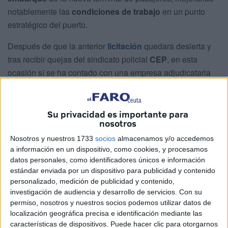
notablemente las
condiciones de trabajo
en un punto
estratégico del puerto.
Después de que la anterior
licitación
quedara desierta y
tras recibir quejas del sindicato policial
CEP
, en esta
ocasión sí se ha contado con una empresa adjudicataria
para llevar a cabo estos trabajos. Concretamente será la
empresa
Ferreterías Doncel SL
la que se encargará de
realizar estas tres cabinas por un precio de
46.725 euros
.
Su privacidad es importante para
nosotros
El principal objetivo de este proyecto es proporcionar a la
Nosotros y nuestros 1733
socios
almacenamos y/o accedemos
Policía Nacional espacios
técnicos
,
seguros
y
a información en un dispositivo, como cookies, y procesamos
habitables
desde donde puedan desarrollar su labor de
datos personales, como identificadores únicos e información
estándar enviada por un dispositivo para publicidad y contenido
inspección de pasajeros, vehículos y equipajes. Esto
personalizado, medición de publicidad y contenido,
contribuirá a la
prevención
de incidentes y a reforzar la
investigación de audiencia y desarrollo de servicios.
Con su
seguridad portuaria
.
permiso, nosotros y nuestros socios podemos utilizar datos de
localización geográfica precisa e identificación mediante las
Optimización del tránsito y marco
características de dispositivos. Puede hacer clic para otorgarnos