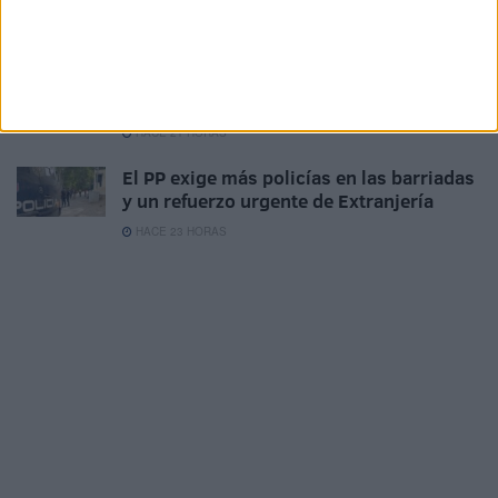
ante los casos de violación y agresiones
HACE 20 HORAS
La filiación de menores avanza con un
grupo de niñas marroquíes
HACE 21 HORAS
El PP exige más policías en las barriadas
y un refuerzo urgente de Extranjería
HACE 23 HORAS