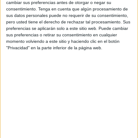
juego.
cambiar sus preferencias antes de otorgar o negar su
consentimiento.
Tenga en cuenta que algún procesamiento de
Los hechos ocurrieron el pasado sábado en el campo
sus datos personales puede no requerir de su consentimiento,
José Benoliel
en la recta final del encuentro de la sexta
pero usted tiene el derecho de rechazar tal procesamiento. Sus
preferencias se aplicarán solo a este sitio web. Puede cambiar
jornada liguera de la Regional Preferente ceutí entre el
sus preferencias o retirar su consentimiento en cualquier
Sporting Atlético
y el
Betis de Hadú
, por distintos
momento volviendo a este sitio y haciendo clic en el botón
incidentes en los que estuvo implicado el técnico de este
"Privacidad" en la parte inferior de la página web.
último equipo,
Younes A.M
., informaron a
EFE
fuentes de
la Federación de Fútbol de Ceuta.
Un partido entre el Sporting Atlético
y el Betis de Hadú
La competición, con siete clubes participantes, enfrentaba
al Sporting Atlético, que era segundo con tres victorias,
una igualada y dos derrotas, y al Betis de Hadú, que
ocupaba la penúltima posición con un punto tras un partido
empatado y tres perdidos.