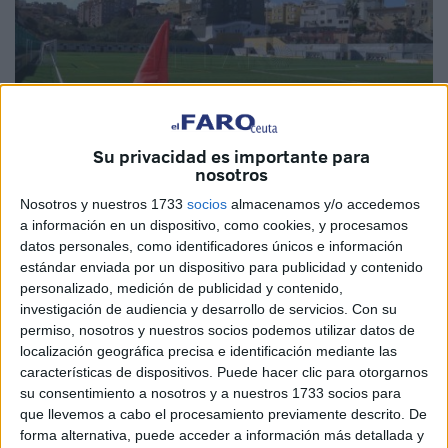
Su privacidad es importante para
nosotros
Imagen de archivo
Nosotros y nuestros 1733
socios
almacenamos y/o accedemos
a información en un dispositivo, como cookies, y procesamos
datos personales, como identificadores únicos e información
estándar enviada por un dispositivo para publicidad y contenido
personalizado, medición de publicidad y contenido,
Un
entrenador
de la
Regional Preferente
de
Ceuta
ha
investigación de audiencia y desarrollo de servicios.
Con su
sido sancionado con
trece partidos y dos meses más de
permiso, nosotros y nuestros socios podemos utilizar datos de
suspensión
por haberse producido con "violencia leve"
localización geográfica precisa e identificación mediante las
hacia los colegiados durante un partido el pasado fin de
características de dispositivos. Puede hacer clic para otorgarnos
su consentimiento a nosotros y a nuestros 1733 socios para
semana, además de por
insultos y coacción al equipo
que llevemos a cabo el procesamiento previamente descrito. De
arbitral
, y por haber retirado a su equipo del terreno de
forma alternativa, puede acceder a información más detallada y