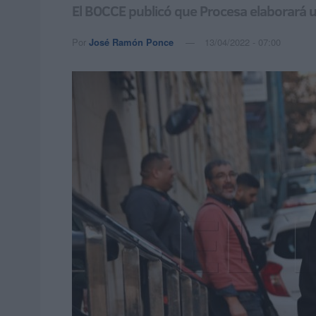
El BOCCE publicó que Procesa elaborará u
Por
José Ramón Ponce
13/04/2022 - 07:00