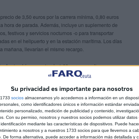
 precio de 3,50 euros por la carrera mínima, 0,80 euros
 una hora de parada. Además, incluye un suplemento de
s, festivos y servicios nocturnos -o para transportar
das en el helipuerto y en la estación marítima. Los días
e la mañana, llevarían el mismo recargo.
Hacho
tendrían un extra de 1,60 euros y realizar un
staría al pasajero 38,40 euros. En cualquier caso, a partir
bría que añadir 3,85 euros a la cuenta. Finalmente, por
Su privacidad es importante para nosotros
ra parte, el taxista no estaría obligado a prestar servicio
s 1733
socios
almacenamos y/o accedemos a información en un disposit
sonales, como identificadores únicos e información estándar enviada 
ntenido personalizado, medición de publicidad y contenido, investigaci
os.
Con su permiso, nosotros y nuestros socios podemos utilizar datos 
identificación mediante las características de dispositivos. Puede hacer
ntimiento a nosotros y a nuestros 1733 socios para que llevemos a ca
. De forma alternativa, puede acceder a información más detallada y 