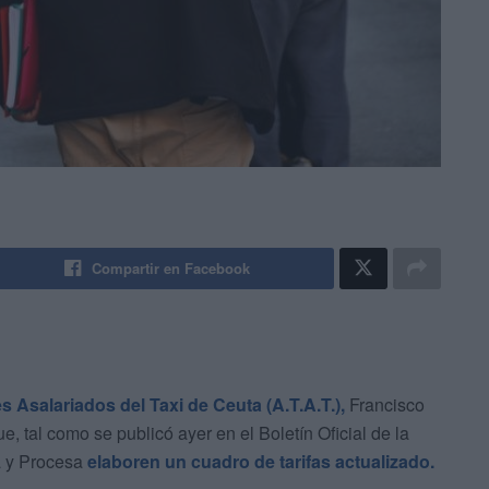
Compartir en Facebook
s Asalariados del Taxi de Ceuta (A.T.A.T.),
Francisco
, tal como se publicó ayer en el Boletín Oficial de la
 y Procesa
elaboren un cuadro de tarifas actualizado.