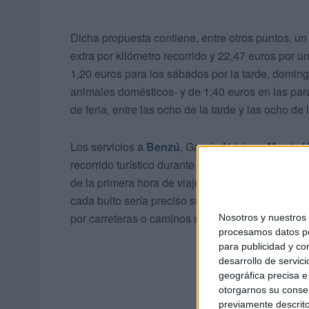
Dicha propuesta contiene, entre otros puntos, un
extra por kilómetro recorrido y 22,47 euros por
1,20 euros para los sábados por la tarde, domingo
animales domésticos- y de 1,40 euros en las para
de feria, entre las ocho de la tarde y las ocho d
Los servicios a
Benzú
, García Aldabe y
Monte 
recorrido turístico durante una hora y media le co
de la primera hora de viaje, por cada fracción ha
cada bulto sería preciso sumar 0,40 euros y, por ot
por carreteras o caminos sin asfaltar.
Nosotros y nuestro
procesamos datos per
para publicidad y co
desarrollo de servici
geográfica precisa e 
otorgarnos su conse
previamente descrito