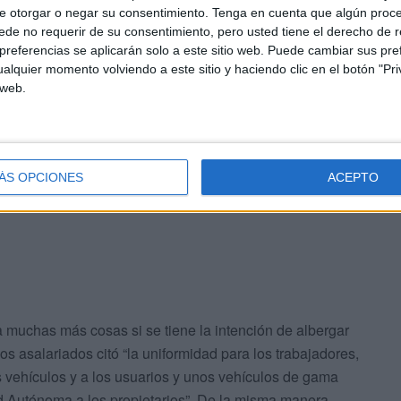
e otorgar o negar su consentimiento.
Tenga en cuenta que algún proc
de no requerir de su consentimiento, pero usted tiene el derecho de r
 autónoma dijo, no obstante, que, según su información,
referencias se aplicarán solo a este sitio web. Puede cambiar sus pref
se va a poner solamente que salte antes el taxímetro”.
alquier momento volviendo a este sitio y haciendo clic en el botón "Pri
da día a la calle a buscarse la vida, sin un sueldo fijo.
 web.
endrían que hacerlas los dueños de los vehículos, él sólo
rar el servicio”. En ese sentido se manifiestan los
 Ciudad, en el que señalan que “el incremento es mínimo
rvicio sin perder calidad”.
ÁS OPCIONES
ACEPTO
a muchas más cosas si se tiene la intención de albergar
os asalariados citó “la uniformidad para los trabajadores,
 vehículos y a los usuarios y unos vehículos de gama
 Autónoma a los propietarios”. De la misma manera,