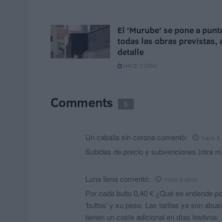
El 'Murube' se pone a punt
todas las obras previstas, 
detalle
HACE 2 DÍAS
Comments
5
Un caballa sin corona
comentó:
hace 4
Subidas de precio y subvenciones (otra má
Luna llena
comentó:
hace 4 años
Por cada bulto 0,40 € ¿Qué se entiende po
'bultos' y su peso. Las tarifas ya son abus
tienen un coste adicional en días festivos,