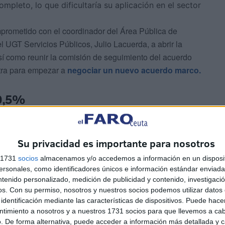
mpleto, lo que dificultaría su aplicación en el sector
prometido con el coordinador del Área Pública de
 UGT Servicios Públicos, Julio Lacuerda, a abrir la
sí como reunir la comisión de seguimiento del acuerdo
otra para empezar a
negociar un nuevo acuerdo marco.
 0,5%
Su privacidad es importante para nosotros
s 1731
socios
almacenamos y/o accedemos a información en un disposit
sonales, como identificadores únicos e información estándar enviada 
ntenido personalizado, medición de publicidad y contenido, investigaci
obar a la mayor brevedad estos avances para que no
os.
Con su permiso, nosotros y nuestros socios podemos utilizar datos 
". Además, le han apremiado a aprobar lo antes posible
identificación mediante las características de dispositivos. Puede hacer
ntimiento a nosotros y a nuestros 1731 socios para que llevemos a ca
tos retroactivos a 1 de enero de 2024, para los
. De forma alternativa, puede acceder a información más detallada y 