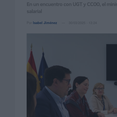
En un encuentro con UGT y CCOO, el mini
salarial
Por
Isabel Jiménez
30/03/2025 - 13:24