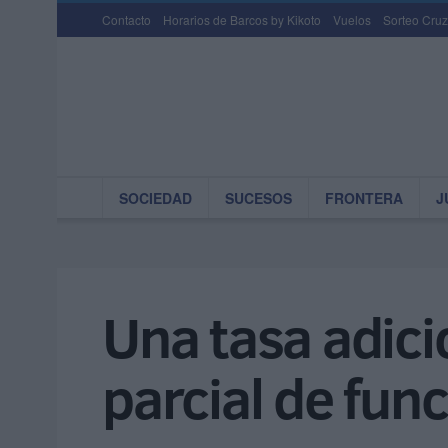
Contacto
Horarios de Barcos by Kikoto
Vuelos
Sorteo Cruz
SOCIEDAD
SUCESOS
FRONTERA
J
Una tasa adicio
parcial de fun