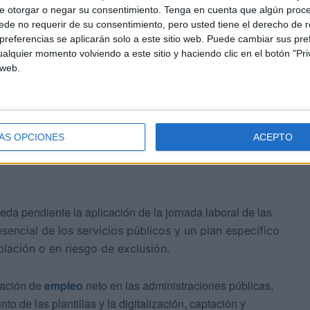
e otorgar o negar su consentimiento.
Tenga en cuenta que algún proc
de no requerir de su consentimiento, pero usted tiene el derecho de r
delo de clasificación profesional conforme al actual
referencias se aplicarán solo a este sitio web. Puede cambiar sus pref
alquier momento volviendo a este sitio y haciendo clic en el botón "Pri
y la negociación de las modificaciones normativas para
 web.
nes de igualdad y los protocolos de acoso sexual y por
ÁS OPCIONES
ACEPTO
eda pendiente la aplicación de la jornada laboral de las
esencial de los servicios públicos y un plan específico
lación o en riesgo de exclusión.
eación de
empleo
neto en las administraciones públicas,
to de las plantillas y la digitalización, captación y