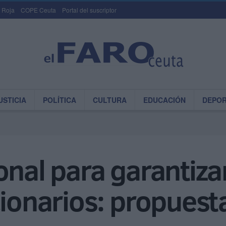
 Roja
COPE Ceuta
Portal del suscriptor
USTICIA
POLÍTICA
CULTURA
EDUCACIÓN
DEPO
nal para garantizar
cionarios: propuest