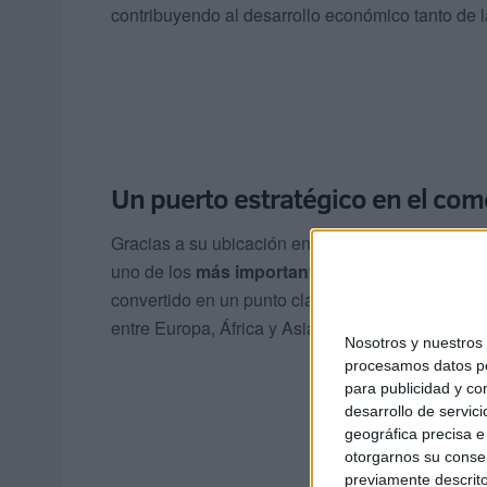
contribuyendo al desarrollo económico tanto de l
Un puerto estratégico en el com
Gracias a su ubicación en el estrecho de Gibralta
uno de los
más importantes del Mediterráneo
.
convertido en un punto clave dentro del
mapa de
entre Europa, África y Asia.
Nosotros y nuestro
procesamos datos per
para publicidad y co
desarrollo de servici
geográfica precisa e 
otorgarnos su conse
previamente descrito