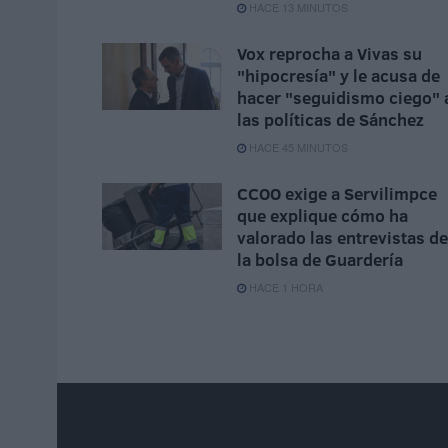
HACE 13 MINUTOS
Vox reprocha a Vivas su
"hipocresía" y le acusa de
hacer "seguidismo ciego" 
las políticas de Sánchez
HACE 45 MINUTOS
CCOO exige a Servilimpce
que explique cómo ha
valorado las entrevistas de
la bolsa de Guardería
HACE 1 HORA