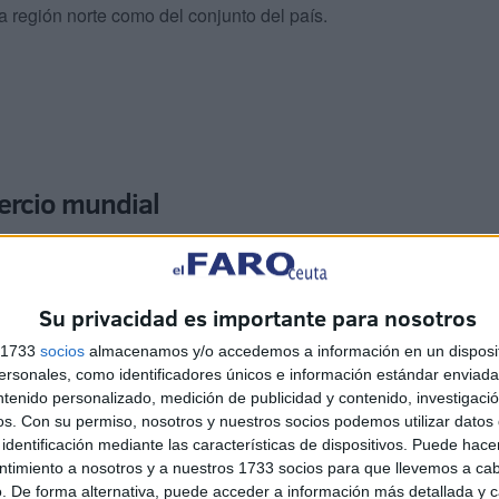
a región norte como del conjunto del país.
ercio mundial
r, el puerto de
Tánger-Med
ya está considerado como
 Su capacidad de gestión de contenedores lo ha
l comercio marítimo global
, favoreciendo la conexión
Su privacidad es importante para nosotros
s 1733
socios
almacenamos y/o accedemos a información en un disposit
sonales, como identificadores únicos e información estándar enviada 
ntenido personalizado, medición de publicidad y contenido, investigaci
os.
Con su permiso, nosotros y nuestros socios podemos utilizar datos 
identificación mediante las características de dispositivos. Puede hacer
ntimiento a nosotros y a nuestros 1733 socios para que llevemos a ca
. De forma alternativa, puede acceder a información más detallada y 