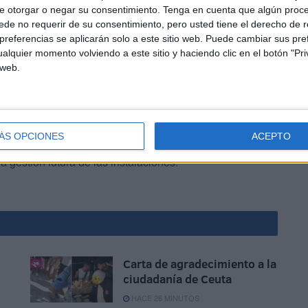
talecer aún más la posición de Marruecos como polo
e otorgar o negar su consentimiento.
Tenga en cuenta que algún proc
 del Norte
, ofreciendo mayor competitividad frente a otros
de no requerir de su consentimiento, pero usted tiene el derecho de r
referencias se aplicarán solo a este sitio web. Puede cambiar sus pref
alquier momento volviendo a este sitio y haciendo clic en el botón "Pri
 web.
ÁS OPCIONES
ACEPTO
recto, se espera que genere
nuevas oportunidades de
a gestión futura de las instalaciones.
Carta de agradecimiento a la
s
ciudadanía de Ceuta
HACE 26 MINUTOS