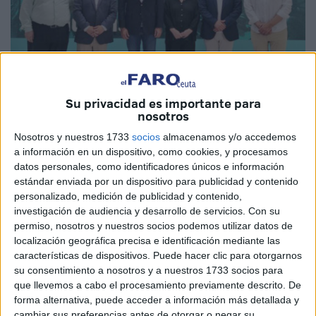
Su privacidad es importante para
nosotros
Foto: Rue20
Nosotros y nuestros 1733
socios
almacenamos y/o accedemos
a información en un dispositivo, como cookies, y procesamos
datos personales, como identificadores únicos e información
estándar enviada por un dispositivo para publicidad y contenido
personalizado, medición de publicidad y contenido,
Las relaciones entre las ciudades de Tánger y Mallorca
investigación de audiencia y desarrollo de servicios.
Con su
son cada vez más estrechas. El pasado viernes el alcalde
permiso, nosotros y nuestros socios podemos utilizar datos de
de Tánger, Mounir Laymouri, visitó el Ayuntamiento de
localización geográfica precisa e identificación mediante las
Palma de Mallorca para reunirse con su homólogo, Jaime
características de dispositivos. Puede hacer clic para otorgarnos
su consentimiento a nosotros y a nuestros 1733 socios para
Martínez, con el objetivo de impulsar la cooperación entre
que llevemos a cabo el procesamiento previamente descrito. De
ambas ciudades y rubricar la intención de hermanamiento
forma alternativa, puede acceder a información más detallada y
que fue aprobado por el Consejo de Tánger el 7 de mayo.
cambiar sus preferencias antes de otorgar o negar su