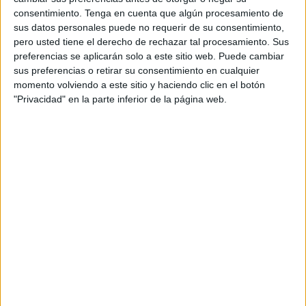
consentimiento.
Tenga en cuenta que algún procesamiento de
A pesar de que la agenda oficial se vio interrumpida por el
sus datos personales puede no requerir de su consentimiento,
minuto de silencio por el derrumbe en Platja de Palma,
pero usted tiene el derecho de rechazar tal procesamiento. Sus
preferencias se aplicarán solo a este sitio web. Puede cambiar
Mounir Laymouri y Jaime Martínez pudieron mantener un
sus preferencias o retirar su consentimiento en cualquier
encuentro extraoficial, según recoge Última Hora.
momento volviendo a este sitio y haciendo clic en el botón
"Privacidad" en la parte inferior de la página web.
El alcalde tangerino, que ocupa el cargo desde el año
2021, mostró su interés ante los medios para unir lazos
económicos y culturales con la capital de la isla española.
Entre las líneas de cooperación que Mounir Laymouri
propuso se encuentran "determinados acuerdos culturales
e intercambios artísticos" que en un futuro se pueden dar
entre ambas ciudades como cursos y formación
relacionados con la hostelería; visitas oficiales a cada
urbe; acuerdos culturales o intercambios artísticos, así
como incentivar la inversión de empresas mallorquinas en
el territorio marroquí.