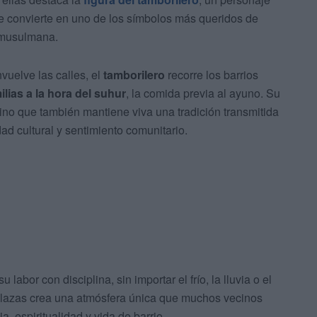
se convierte en uno de los símbolos más queridos de
 musulmana.
vuelve las calles, el
tamborilero
recorre los barrios
lias a la hora del suhur
, la comida previa al ayuno. Su
ino que también mantiene viva una tradición transmitida
d cultural y sentimiento comunitario.
u labor con disciplina, sin importar el frío, la lluvia o el
plazas crea una atmósfera única que muchos vecinos
ia, espiritualidad y vida de barrio.