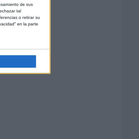
esamiento de sus
echazar tal
erencias o retirar su
vacidad" en la parte