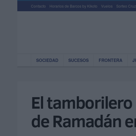
Contacto
Horarios de Barcos by Kikoto
Vuelos
Sorteo Cruz
SOCIEDAD
SUCESOS
FRONTERA
J
El tamborilero
de Ramadán en