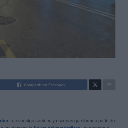
Compartir en Facebook
adán
trae consigo sonidos y escenas que forman parte de
ellas destaca la
figura del tamborilero
, un personaje