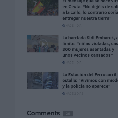
El mensaje que se hace vir
en Ceuta: "No dejéis de sal
a la calle, lo contrario serí
entregar nuestra tierra"
HACE 1 DÍA
La barriada Sidi Embarek, a
límite: “niñas violadas, cas
300 mujeres asentadas y
unos vecinos cansados”
HACE 1 DÍA
La Estación del Ferrocarril
estalla: "Vivimos con mied
y la policía no aparece"
HACE 2 DÍAS
Comments
26