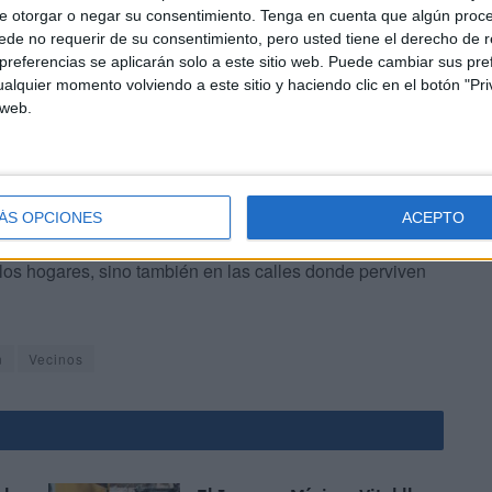
especialmente dentro de las barriadas con mayor
e otorgar o negar su consentimiento.
Tenga en cuenta que algún proc
de no requerir de su consentimiento, pero usted tiene el derecho de r
continuidad de unas costumbres
que refuerzan el
referencias se aplicarán solo a este sitio web. Puede cambiar sus pref
mbiente tradicional del mes sagrado.
alquier momento volviendo a este sitio y haciendo clic en el botón "Pri
 web.
ÁS OPCIONES
ACEPTO
el ritmo de las madrugadas ceutíes, recordando que el
 los hogares, sino también en las calles donde perviven
n
Vecinos