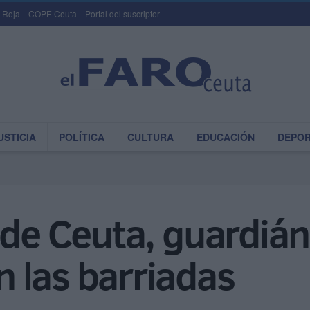
 Roja
COPE Ceuta
Portal del suscriptor
USTICIA
POLÍTICA
CULTURA
EDUCACIÓN
DEPO
 de Ceuta, guardiá
 las barriadas