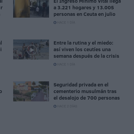
al
El Ingreso Mínimo Vital llega
ir
a 3.221 hogares y 13.005
a
personas en Ceuta en julio
HACE 1 DÍA
l
Entre la rutina y el miedo:
i
así viven los ceutíes una
semana después de la crisis
HACE 1 DÍA
Seguridad privada en el
o
cementerio musulmán tras
el desalojo de 700 personas
HACE 2 DÍAS