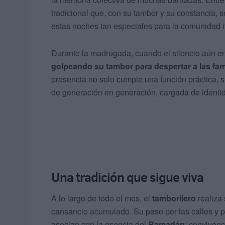
tradicional que, con su tambor y su constancia, 
estas noches tan especiales para la comunidad
Durante la madrugada, cuando el silencio aún en
golpeando su tambor para despertar a las fami
presencia no solo cumple una función práctica, s
de generación en generación, cargada de identida
Una tradición que sigue viva
A lo largo de todo el mes, el
tamborilero
realiza s
cansancio acumulado. Su paso por las calles y 
asocian con la esencia del
Ramadán
: convivenc