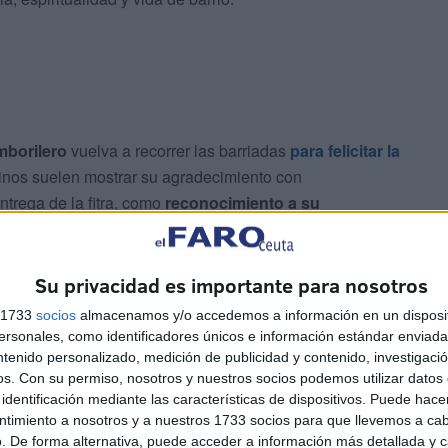
mborilero
vuelva a recorrer las barriadas
para felicitar la
inos suelen mostrar su agradecimiento con
ntrega de la fitra, como
reconocimiento a su
Su privacidad es importante para nosotros
s 1733
socios
almacenamos y/o accedemos a información en un disposit
sonales, como identificadores únicos e información estándar enviada 
ntenido personalizado, medición de publicidad y contenido, investigaci
os.
Con su permiso, nosotros y nuestros socios podemos utilizar datos 
dán
identificación mediante las características de dispositivos. Puede hacer
ntimiento a nosotros y a nuestros 1733 socios para que llevemos a ca
revio al
iftar
, el sonido del tambor forma parte de la
. De forma alternativa, puede acceder a información más detallada y 