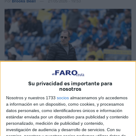
Por
Brooks Beall
21/05/2026 - 19:53
Su privacidad es importante para
nosotros
Nosotros y nuestros 1733
socios
almacenamos y/o accedemos
Imagen de archivo
a información en un dispositivo, como cookies, y procesamos
datos personales, como identificadores únicos e información
estándar enviada por un dispositivo para publicidad y contenido
personalizado, medición de publicidad y contenido,
investigación de audiencia y desarrollo de servicios.
Con su
El
Sevilla FC
parecía estar cerca de ver la luz final a su
permiso, nosotros y nuestros socios podemos utilizar datos de