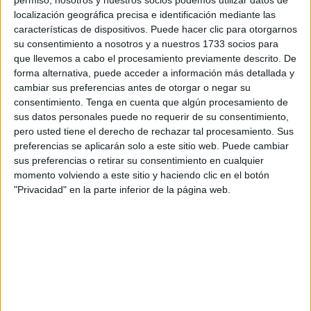
situación con la entrada en la propiedad del club por parte
localización geográfica precisa e identificación mediante las
de
Sergio Ramos
junto al impulso financiero del grupo
características de dispositivos. Puede hacer clic para otorgarnos
inversos Five Eleven Capital. Un cambio de poder que
su consentimiento a nosotros y a nuestros 1733 socios para
pasaría, a su vez, a cambiar la dirección del club,
que llevemos a cabo el procesamiento previamente descrito. De
forma alternativa, puede acceder a información más detallada y
modificando muchos aspectos a través de una
importante
cambiar sus preferencias antes de otorgar o negar su
ampliación de capital
. También el plano deportivo, y es
consentimiento.
Tenga en cuenta que algún procesamiento de
que hasta habían elegido entrenador. Al menos, había
sus datos personales puede no requerir de su consentimiento,
sonado con mucha fuerza:
José Juan Romero
, técnico
pero usted tiene el derecho de rechazar tal procesamiento. Sus
preferencias se aplicarán solo a este sitio web. Puede cambiar
de la
AD Ceuta
.
sus preferencias o retirar su consentimiento en cualquier
momento volviendo a este sitio y haciendo clic en el botón
La operación que llevaría al futbolista a entrar de lleno en
"Privacidad" en la parte inferior de la página web.
la propiedad del club andaluz avanzó bastante en las
últimas semanas, hasta el punto de que
muchos la dieron
por hecha
. Sin embargo, ha sufrido un frenazo inesperado
en las últimas horas tras unos
problemas surgidos en
torno a su viabilidad económica
.
Frenazo inesperado