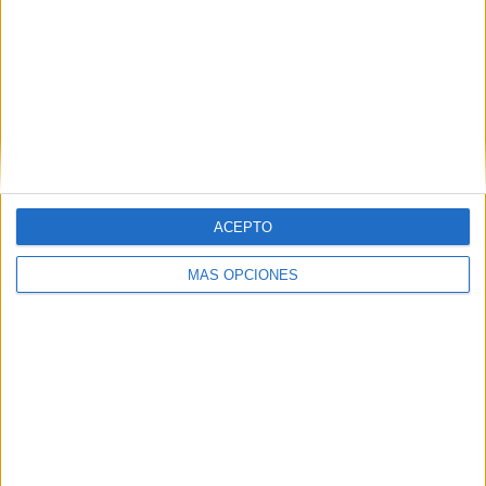
en la ciudad
.
Tags:
AD Ceuta
deportes
Fútbol
Related
Posts
Aplazado el amistoso entre el Ittihad de
Tánger y el FC Barcelona
ACEPTO
HACE 8 HORAS
MÁS OPCIONES
La crisis de Ceuta no frena el
compromiso de Portugal con el Mundial
2030 junto a España y Marruecos
HACE 12 HORAS
El Ceuta, a la espera de José Ángel
Jurado del Dépor
HACE 13 HORAS