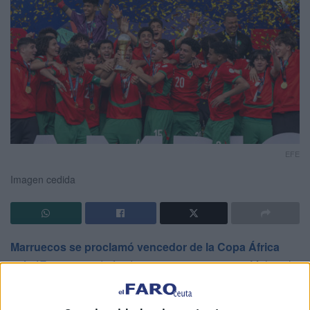
EFE
Imagen cedida
Marruecos se proclamó vencedor de la Copa África
sub-17
este pasado fin de semana tras vencer a Mali en la
tanda de penaltis por 4-2. El país vecino tiene una gran
cantera de jóvenes futbolistas que militan en diferentes