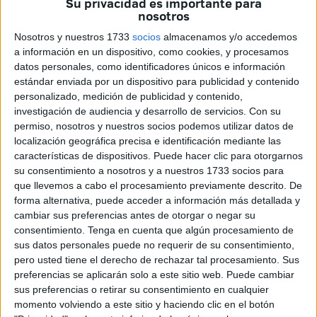
Su privacidad es importante para
equipos españoles
y que le han llevado a la gloria en
nosotros
este certamen.
Nosotros y nuestros 1733
socios
almacenamos y/o accedemos
a información en un dispositivo, como cookies, y procesamos
El
Athletic Club de Bilbao, el Valencia y el Betis
son tres
datos personales, como identificadores únicos e información
clubes que aportan jugadores a este combinado del reino
estándar enviada por un dispositivo para publicidad y contenido
alauita y que han sido determinantes para que la selección
personalizado, medición de publicidad y contenido,
de Marruecos sub-17 se alzara con la gloria.
investigación de audiencia y desarrollo de servicios.
Con su
permiso, nosotros y nuestros socios podemos utilizar datos de
localización geográfica precisa e identificación mediante las
características de dispositivos. Puede hacer clic para otorgarnos
su consentimiento a nosotros y a nuestros 1733 socios para
que llevemos a cabo el procesamiento previamente descrito. De
forma alternativa, puede acceder a información más detallada y
cambiar sus preferencias antes de otorgar o negar su
consentimiento.
Tenga en cuenta que algún procesamiento de
sus datos personales puede no requerir de su consentimiento,
pero usted tiene el derecho de rechazar tal procesamiento. Sus
preferencias se aplicarán solo a este sitio web. Puede cambiar
sus preferencias o retirar su consentimiento en cualquier
momento volviendo a este sitio y haciendo clic en el botón