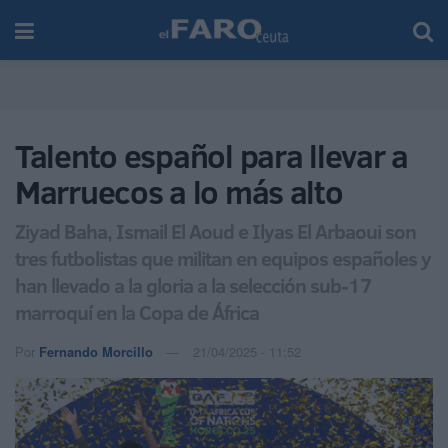
Talento español para llevar a
Marruecos a lo más alto
Ziyad Baha, Ismail El Aoud e Ilyas El Arbaoui son
tres futbolistas que militan en equipos españoles y
han llevado a la gloria a la selección sub-17
marroquí en la Copa de África
Por
Fernando Morcillo
21/04/2025 - 11:52