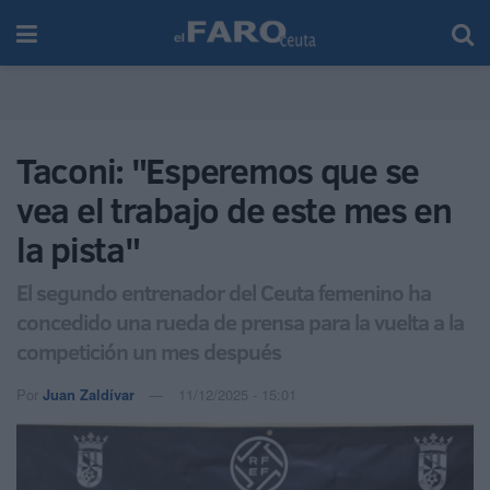
Taconi: "Esperemos que se
vea el trabajo de este mes en
la pista"
El segundo entrenador del Ceuta femenino ha
concedido una rueda de prensa para la vuelta a la
competición un mes después
Por
Juan Zaldívar
11/12/2025 - 15:01