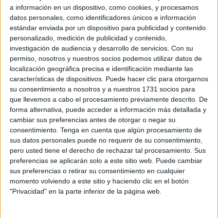
de la historia, celebrado en Filipinas.
a información en un dispositivo, como cookies, y procesamos
datos personales, como identificadores únicos e información
Es por ello que
José Ramón Ruiz ‘Taconi’
, segundo
estándar enviada por un dispositivo para publicidad y contenido
entrenador del
equipo femenino de la Agrupación
personalizado, medición de publicidad y contenido,
Deportiva
, ha comparecido en rueda de prensa para
investigación de audiencia y desarrollo de servicios.
Con su
permiso, nosotros y nuestros socios podemos utilizar datos de
hablar del siguiente choque en el que las caballas se
localización geográfica precisa e identificación mediante las
medirán al MRB Móstoles.
características de dispositivos. Puede hacer clic para otorgarnos
su consentimiento a nosotros y a nuestros 1731 socios para
El trabajo en el parón
que llevemos a cabo el procesamiento previamente descrito. De
forma alternativa, puede acceder a información más detallada y
cambiar sus preferencias antes de otorgar o negar su
“Con el parón hemos podido trabajar muchos aspectos
consentimiento.
Tenga en cuenta que algún procesamiento de
que durante la temporada no hubiéramos podido trabajar,
sus datos personales puede no requerir de su consentimiento,
principalmente por tiempo y ritmo de competición”,
pero usted tiene el derecho de rechazar tal procesamiento. Sus
comentó el técnico del equipo caballa femenino. “
Hemos
preferencias se aplicarán solo a este sitio web. Puede cambiar
sus preferencias o retirar su consentimiento en cualquier
intentado este mes aprovechar y mejorar ciertos
momento volviendo a este sitio y haciendo clic en el botón
aspectos en ataque
”, detalló.
"Privacidad" en la parte inferior de la página web.
‘Taconi’ ha destacado la dificultad de trabajar en el parón