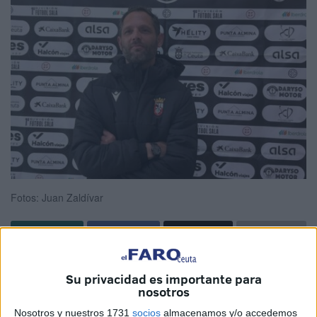
Fotos: Juan Zaldívar
La Agrupación Deportiva Ceuta femenino
vuelve al
Su privacidad es importante para
trabajo competitivo
tras un mes de mes parón debido a la
nosotros
celebración del primer Mundial Femenino de Fútbol Sala
Nosotros y nuestros 1731
socios
almacenamos y/o accedemos