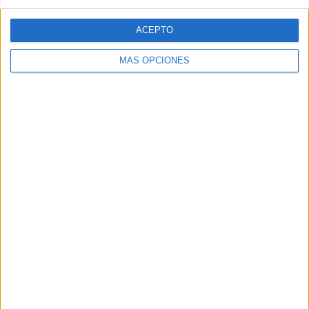
ACEPTO
MÁS OPCIONES
Palabras de Morgana Ravadelli
La jugadora brasileña, Morgana Ravadelli, comentó
sus ganas del debut
en el Guillermo Molina: “
Muy
ilusionada con el primer partido en casa
”. “Estamos
trabajando para mostrar que estamos ahí, que somos
Ceuta, que vamos a disputarlo y demostrar que somos un