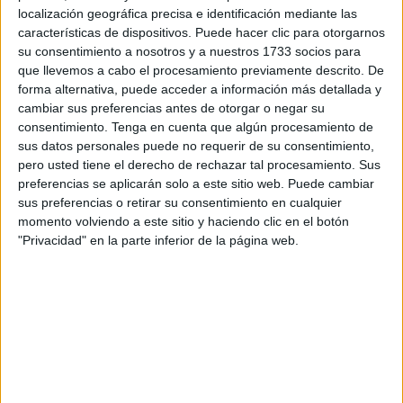
junto a dos amigos que llevaba por nombre, ‘Entre
localización geográfica precisa e identificación mediante las
amigos’.
características de dispositivos. Puede hacer clic para otorgarnos
su consentimiento a nosotros y a nuestros 1733 socios para
Actualmente, el grupo se ha disuelto y Syto Pérez ha
que llevemos a cabo el procesamiento previamente descrito. De
forma alternativa, puede acceder a información más detallada y
retomado su carrera en solitario “con más ganas e ilusión
cambiar sus preferencias antes de otorgar o negar su
que nunca”, tal y como él mismo expresa.
consentimiento.
Tenga en cuenta que algún procesamiento de
sus datos personales puede no requerir de su consentimiento,
Cabe destacar que este proyecto en solitario lo tenía en
pero usted tiene el derecho de rechazar tal procesamiento. Sus
mente desde hace tiempo pero no fue hasta su traslado a
preferencias se aplicarán solo a este sitio web. Puede cambiar
Madrid hace un par de años cuando “empecé a hacer
sus preferencias o retirar su consentimiento en cualquier
momento volviendo a este sitio y haciendo clic en el botón
música en directo”.
"Privacidad" en la parte inferior de la página web.
Cuando volvió a Ceuta a finales del pasado año el grupo
‘Entre amigos’ volvió y dejó a un lado su carrera en
solitario. Sin embargo, “por temas de trabajo y mil cosas el
grupo no ha podido seguir y yo he vuelto a retomarlo,
aunque realmente nunca he dejado de hacer canciones
para ese proyecto”.