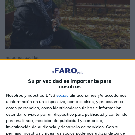
Imágenes cedidas
Su privacidad es importante para
nosotros
Syto Pérez
es un artista de Ceuta de 28 años que siempre
ha sentido pasión por la
música
y los
carnavales
. Tanto
Nosotros y nuestros 1733
socios
almacenamos y/o accedemos
es así que cuando tan solo tenía 14 años se subió por
a información en un dispositivo, como cookies, y procesamos
datos personales, como identificadores únicos e información
primera vez a un escenario con una comparsa.
estándar enviada por un dispositivo para publicidad y contenido
personalizado, medición de publicidad y contenido,
Desde entonces, su vida ha estado ligada a esta
investigación de audiencia y desarrollo de servicios.
Con su
expresión artística
y en 2021 lanzó un proyecto musical
permiso, nosotros y nuestros socios podemos utilizar datos de