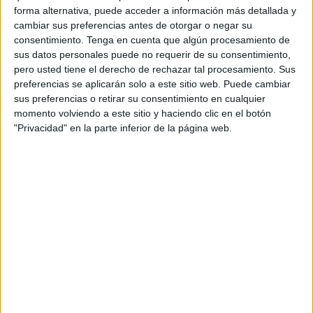
forma alternativa, puede acceder a información más detallada y
Con participaciones que rondan de los 2 a los 10 euros
cambiar sus preferencias antes de otorgar o negar su
(para una o varias oportunidades), cualquier caballa puede
consentimiento.
Tenga en cuenta que algún procesamiento de
probar suerte
e intentar llevarse alguno de los
regalos
sus datos personales puede no requerir de su consentimiento,
más codiciados
: el ‘Stich’, peluches de personajes de
pero usted tiene el derecho de rechazar tal procesamiento. Sus
preferencias se aplicarán solo a este sitio web. Puede cambiar
dibujos animados, llaveros, planchas para el pelo, relojes,
sus preferencias o retirar su consentimiento en cualquier
aparatos electrónicos
para el hogar e incluso vehículos
momento volviendo a este sitio y haciendo clic en el botón
eléctricos.
"Privacidad" en la parte inferior de la página web.
El Bingo Manuel Cañadillas, situado frente a una de las
fuentes del recinto ferial, ha estado repartiendo durante
toda la semana diferentes regalos. También Germán con
su puesto de globos y disparos a los soldaditos que está
junto a las escolleras y que llama la atención de todos los
caballas.
Otras casetas con gran atractivo para mayores de 18 años
son las que juegan con pequeñas consumiciones de vino
y aperitivos. Mediante una escopeta de perdigones, los