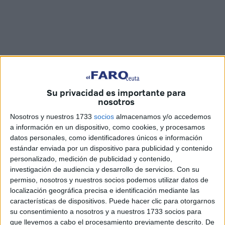
Su privacidad es importante para
nosotros
Fotos y vídeo: Jesús Galindo
Nosotros y nuestros 1733
socios
almacenamos y/o accedemos
a información en un dispositivo, como cookies, y procesamos
datos personales, como identificadores únicos e información
estándar enviada por un dispositivo para publicidad y contenido
personalizado, medición de publicidad y contenido,
Ya sea a los dardos, con la ‘escopetilla’ de perdigones,
investigación de audiencia y desarrollo de servicios.
Con su
tirando latas, pescando patitos de goma o jugando a la
permiso, nosotros y nuestros socios podemos utilizar datos de
tómbola,
los vecinos
de Ceuta tienen muchas opciones
localización geográfica precisa e identificación mediante las
para lograr los ansiados regalos que ofrecen las casetas
características de dispositivos. Puede hacer clic para otorgarnos
su consentimiento a nosotros y a nuestros 1733 socios para
de juegos
de la Feria
.
que llevemos a cabo el procesamiento previamente descrito. De