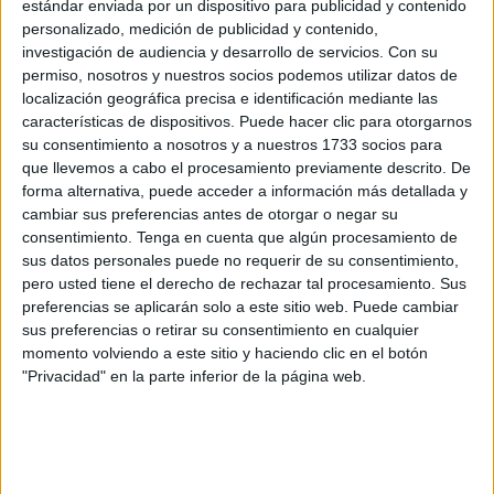
estándar enviada por un dispositivo para publicidad y contenido
personalizado, medición de publicidad y contenido,
investigación de audiencia y desarrollo de servicios.
Con su
permiso, nosotros y nuestros socios podemos utilizar datos de
localización geográfica precisa e identificación mediante las
características de dispositivos. Puede hacer clic para otorgarnos
su consentimiento a nosotros y a nuestros 1733 socios para
que llevemos a cabo el procesamiento previamente descrito. De
forma alternativa, puede acceder a información más detallada y
cambiar sus preferencias antes de otorgar o negar su
consentimiento.
Tenga en cuenta que algún procesamiento de
El día en que cumplía 4 años, frente a la tarta de
sus datos personales puede no requerir de su consentimiento,
cumpleaños, Antonio (al que todos llaman ‘Nono’ de forma
pero usted tiene el derecho de rechazar tal procesamiento. Sus
cariñosa) ya lucía una gorra de policía. “No me preparé
preferencias se aplicarán solo a este sitio web. Puede cambiar
siendo más joven porque fui el único de mis hermanos que
sus preferencias o retirar su consentimiento en cualquier
momento volviendo a este sitio y haciendo clic en el botón
pudo ir a la
universidad
y mi padre tenía ese sueño, así
"Privacidad" en la parte inferior de la página web.
que estudié Gestión Empresarial y Márketing en Sevilla”,
explica comentando que quería darles a sus padres esa
satisfacción. A su regreso, aunque el pensamiento siempre
estaba presente, comenzó a enfocar su vida profesional