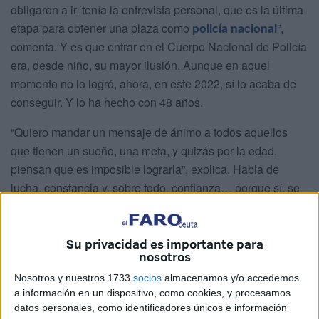
obligaron a ir, tenía la entrevista personal, que es la última
etapa para obtener una plaza como
policía nacional
”,
comenta. Y es que entrar en el Cuerpo Nacional de Policía
era, desde niño, su mayor ilusión. Aunque en aquel
momento no lo logró, ahora, en este 2022, sí lo acaba de
conseguir. Y lo ha hecho con 48 años.
“Quiero mandar un mensaje de ánimo a todos aquellos
que tienen un sueño, una meta, y quizás por la edad,
piensan que es imposible lograrla”, explica. Habla de
lucha, constancia y, sobre todo, confianza… porque sí, se
puede. El suyo es un buen ejemplo.
Su privacidad es importante para
nosotros
Nosotros y nuestros 1733
socios
almacenamos y/o accedemos
a información en un dispositivo, como cookies, y procesamos
datos personales, como identificadores únicos e información