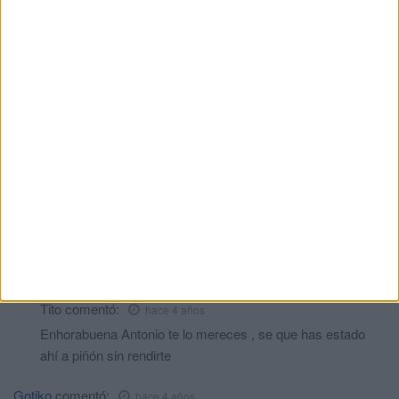
satisfecho con algo que le entretenga.
Pepe PN
comentó:
hace 4 años
Se le suman los cotizados anteriormente en la seguridad
social y lo mismo le sobran para el 100% de la pensión, se
llama cómputo recíproco.
Sergiowiki
comentó:
hace 4 años
Enhorabuena Nono, increíble la fuerza de voluntad y sobre todo
la capacidad!
Juani
comentó:
hace 4 años
ENHORABUENA
Tito
comentó:
hace 4 años
Enhorabuena Antonio te lo mereces , se que has estado
ahí a piñón sin rendirte
Gotiko
comentó:
hace 4 años