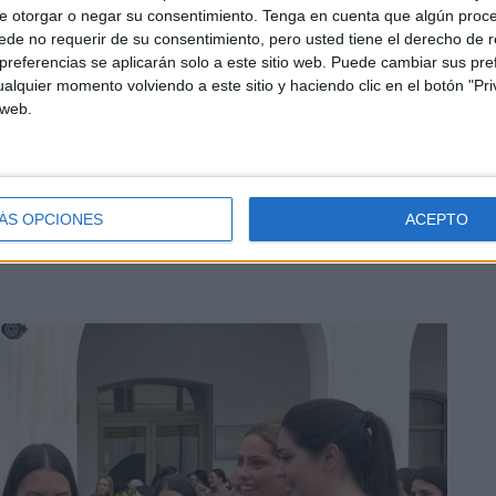
e otorgar o negar su consentimiento.
Tenga en cuenta que algún proc
de no requerir de su consentimiento, pero usted tiene el derecho de r
referencias se aplicarán solo a este sitio web. Puede cambiar sus pref
alquier momento volviendo a este sitio y haciendo clic en el botón "Pri
 web.
 de la tarde, los recién
graduados en Enfermería
.
tes, los jóvenes han hecho
una entrada triunfal
al patio
ÁS OPCIONES
ACEPTO
estaba preparado para que el acto de graduación diera