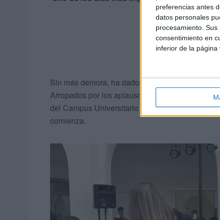
preferencias antes d
datos personales pue
procesamiento. Sus p
consentimiento en cu
inferior de la página
Sin más demora, ha dado paso a los protagonistas
Arropados por los aplausos de todos los presen
M
del Campus Universitario de Ceuta, donde todo 
comienza.