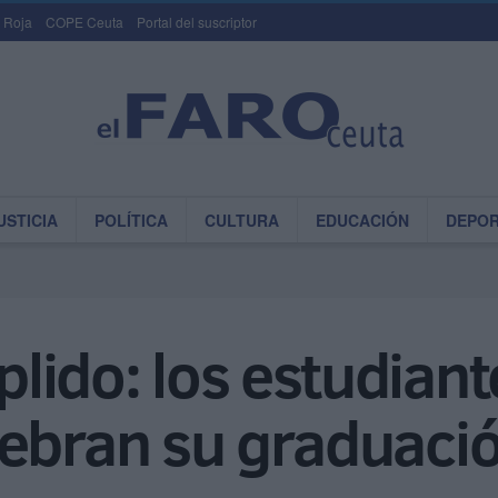
 Roja
COPE Ceuta
Portal del suscriptor
USTICIA
POLÍTICA
CULTURA
EDUCACIÓN
DEPO
ido: los estudiant
lebran su graduaci