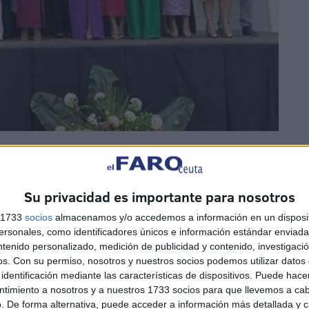
 los jóvenes han estado acompañados por
sus familiares
mo unos segundos padres para ellos durante esta etapa.
Su privacidad es importante para nosotros
s 1733
socios
almacenamos y/o accedemos a información en un disposit
sonales, como identificadores únicos e información estándar enviada 
ntenido personalizado, medición de publicidad y contenido, investigaci
os.
Con su permiso, nosotros y nuestros socios podemos utilizar datos 
rsitaria, Juana María Vázquez Lara, ha tomado la
identificación mediante las características de dispositivos. Puede hacer
 todos los presentes a esta ceremonia de graduación,
ntimiento a nosotros y a nuestros 1733 socios para que llevemos a ca
antes”, tal y como ha señalado.
. De forma alternativa, puede acceder a información más detallada y 