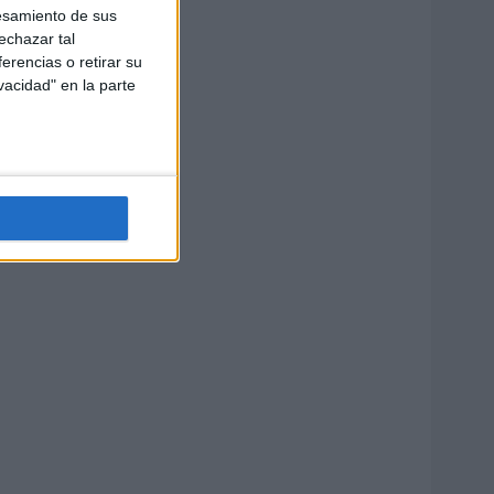
esamiento de sus
echazar tal
erencias o retirar su
vacidad" en la parte