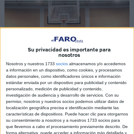
Su privacidad es importante para
nosotros
Nosotros y nuestros 1733
socios
almacenamos y/o accedemos
a información en un dispositivo, como cookies, y procesamos
datos personales, como identificadores únicos e información
estándar enviada por un dispositivo para publicidad y contenido
personalizado, medición de publicidad y contenido,
Imagen cedida
investigación de audiencia y desarrollo de servicios.
Con su
permiso, nosotros y nuestros socios podemos utilizar datos de
localización geográfica precisa e identificación mediante las
características de dispositivos. Puede hacer clic para otorgarnos
El Campeonato de España Cadete e Infantil de
su consentimiento a nosotros y a nuestros 1733 socios para
que llevemos a cabo el procesamiento previamente descrito. De
Selecciones Autonómicas
que se celebrará el primer
forma alternativa, puede acceder a información más detallada y