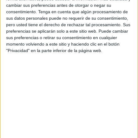
mes del próximo año 2023, ha convocado a los árbitros de
cambiar sus preferencias antes de otorgar o negar su
la
Federación de Baloncesto
de Ceuta, Sucaina Hamed
consentimiento.
Tenga en cuenta que algún procesamiento de
y Raúl Martínez.
sus datos personales puede no requerir de su consentimiento,
pero usted tiene el derecho de rechazar tal procesamiento. Sus
Este encuentro es el primer gran evento del baloncesto en
preferencias se aplicarán solo a este sitio web. Puede cambiar
sus preferencias o retirar su consentimiento en cualquier
el 2023, y se celebrará en la provincia de Huelva,
momento volviendo a este sitio y haciendo clic en el botón
concretamente en los municipios de Punta Umbría, Palos
"Privacidad" en la parte inferior de la página web.
de Moguer, Lepe, Aljaraque y Huelva capital, y se llevará a
cabo entre el 3 y el 7 de enero.
En cuanto a los dos árbitros ceutíes, Raúl Martínez se
encargará de arbitrar a las categorías de infantil, mientras
que Sucaina Hamed arbitrará a las de cadete. La
Federación de Baloncesto de Ceuta no será solamente
representada por sus árbitros, ya que también en este
campeonato los jugadores y las jugadoras de sus
selecciones participaran en dicha cita.
Este evento es una cita indispensable donde se reúnen las