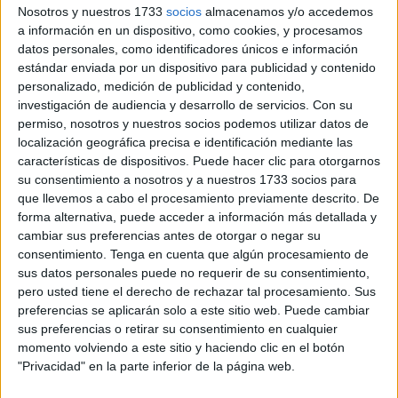
Nosotros y nuestros 1733
socios
almacenamos y/o accedemos
por un monto de 600 euros
para quienes culminen con
a información en un dispositivo, como cookies, y procesamos
éxito unos cursos que se ofrecen de manera gratuita.
datos personales, como identificadores únicos e información
estándar enviada por un dispositivo para publicidad y contenido
Se trata de ayudas para aquellas personas que logren
personalizado, medición de publicidad y contenido,
completar
formación
que se consideran
de alta
investigación de audiencia y desarrollo de servicios.
Con su
permiso, nosotros y nuestros socios podemos utilizar datos de
demanda
.
localización geográfica precisa e identificación mediante las
La formación que te abrirá puertas. Entra en
características de dispositivos. Puede hacer clic para otorgarnos
su consentimiento a nosotros y a nuestros 1733 socios para
Experiencia Fundae y localiza la formación
que llevemos a cabo el procesamiento previamente descrito. De
gratuita más útil tanto si trabajas como si no.
forma alternativa, puede acceder a información más detallada y
cambiar sus preferencias antes de otorgar o negar su
Recursos gratuitos para adquirir nuevas
consentimiento.
Tenga en cuenta que algún procesamiento de
capacitaciones, certificar tus conocimientos,
sus datos personales puede no requerir de su consentimiento,
conocer tus competencias digitales,
pero usted tiene el derecho de rechazar tal procesamiento. Sus
digitalizar tu…
pic.twitter.com/RIDLiwYoFA
preferencias se aplicarán solo a este sitio web. Puede cambiar
sus preferencias o retirar su consentimiento en cualquier
— Fundación Estatal para la Formación en
momento volviendo a este sitio y haciendo clic en el botón
el Empleo (@Fundae_es)
June 2, 2025
"Privacidad" en la parte inferior de la página web.