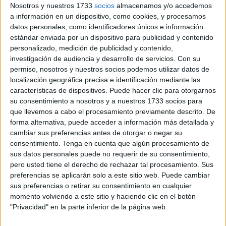
Trabaja de
Onda Madrid
.
Nosotros y nuestros 1733
socios
almacenamos y/o accedemos
a información en un dispositivo, como cookies, y procesamos
Según la experta, los
trabajadores con media jornada
datos personales, como identificadores únicos e información
estándar enviada por un dispositivo para publicidad y contenido
pueden recibir este
apoyo económico
siempre que
personalizado, medición de publicidad y contenido,
cumplan con las
condiciones legales vigentes
.
investigación de audiencia y desarrollo de servicios.
Con su
permiso, nosotros y nuestros socios podemos utilizar datos de
La reforma de los subsidios aprobada en 2024 generó
localización geográfica precisa e identificación mediante las
cierta confusión sobre quiénes podían beneficiarse. Un
características de dispositivos. Puede hacer clic para otorgarnos
año después, todavía muchos trabajadores dudan sobre si
su consentimiento a nosotros y a nuestros 1733 socios para
es posible
cobrar un subsidio al mismo tiempo que
que llevemos a cabo el procesamiento previamente descrito. De
forma alternativa, puede acceder a información más detallada y
desempeñan un empleo parcial
.
cambiar sus preferencias antes de otorgar o negar su
consentimiento.
Tenga en cuenta que algún procesamiento de
La aclaración de Martínez despeja esa incógnita: sí es
sus datos personales puede no requerir de su consentimiento,
posible recibirlo, pero bajo estrictos requisitos.
pero usted tiene el derecho de rechazar tal procesamiento. Sus
preferencias se aplicarán solo a este sitio web. Puede cambiar
El requisito económico principal
sus preferencias o retirar su consentimiento en cualquier
momento volviendo a este sitio y haciendo clic en el botón
"Privacidad" en la parte inferior de la página web.
La asesora detalló que el
acceso al subsidio
depende,
sobre todo, del
límite de ingresos
. “Lo puede cobrar