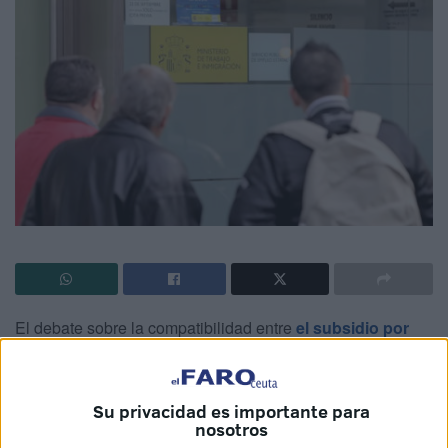
El debate sobre la compatibilidad entre
el subsidio por
desempleo
y los empleos a
tiempo parcial
despierta
interés en Ceuta, después de que
Clara Martínez,
asesora de la Subdirección General de Prestaciones
Su privacidad es importante para
nosotros
del SEPE
, aclarara esta cuestión en el programa
Madrid