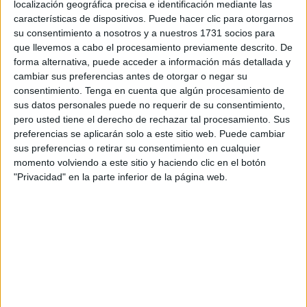
localización geográfica precisa e identificación mediante las
Este proceso se encuentra recogido en el
Boletín Oficial
características de dispositivos. Puede hacer clic para otorgarnos
del Estado (BOE)
de este sábado y cuenta con un
su consentimiento a nosotros y a nuestros 1731 socios para
depósito obligatorio de 10.650 euros para participar
.
que llevemos a cabo el procesamiento previamente descrito. De
forma alternativa, puede acceder a información más detallada y
El procedimiento corresponde a una subasta judicial en
cambiar sus preferencias antes de otorgar o negar su
vía de apremio
, donde
la cantidad reclamada asciende
consentimiento.
Tenga en cuenta que algún procesamiento de
sus datos personales puede no requerir de su consentimiento,
a 63.127,48 euros
. Esta circunstancia la convierte en una
pero usted tiene el derecho de rechazar tal procesamiento. Sus
oportunidad dentro del mercado de subastas de
preferencias se aplicarán solo a este sitio web. Puede cambiar
inmuebles, especialmente para quienes buscan viviendas
sus preferencias o retirar su consentimiento en cualquier
en zonas céntricas de Ceuta.
momento volviendo a este sitio y haciendo clic en el botón
"Privacidad" en la parte inferior de la página web.
Valor de subasta de 213.000 euros
El bien subastado es una vivienda ubicada en la
planta
baja del inmueble
situado en calle Canalejas, número 23,
con código postal 51001, dentro del núcleo urbano de
Ceuta. Según los datos aportados,
no consta que sea
vivienda habitual
, ni se especifica
situación posesoria
,