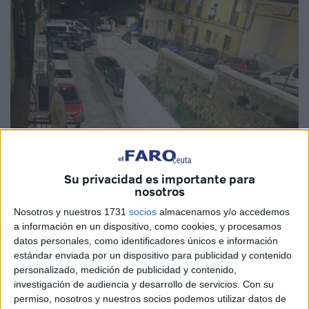
Imagen de archivo
Su privacidad es importante para
nosotros
Nosotros y nuestros 1731
socios
almacenamos y/o accedemos
Nueva
subasta judicial en Ceuta
: una
vivienda
situada
a información en un dispositivo, como cookies, y procesamos
en la
calle Canalejas 23
, con un valor de
subasta de
datos personales, como identificadores únicos e información
213.000 euros
y mismo importe de tasación, sin puja
estándar enviada por un dispositivo para publicidad y contenido
mínima y gestionada por el
Juzgado de Primera
personalizado, medición de publicidad y contenido,
investigación de audiencia y desarrollo de servicios.
Con su
Instancia e Instrucción número 6
de Ceuta.
permiso, nosotros y nuestros socios podemos utilizar datos de