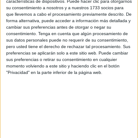
características de dispositivos. Puede hacer clic para otorgarnos
El Ministerio de Sanidad, a través de la Delegación del
su consentimiento a nosotros y a nuestros 1733 socios para
Gobierno para el Plan Nacional sobre Drogas, se ha
que llevemos a cabo el procesamiento previamente descrito. De
encargado de anunciarlo, recogiendo en un enlace todos
forma alternativa, puede acceder a información más detallada y
los
bienes ofertados
que son objeto de subasta,
cambiar sus preferencias antes de otorgar o negar su
consentimiento.
Tenga en cuenta que algún procesamiento de
procedentes de intervenciones asociadas al narcotráfico.
sus datos personales puede no requerir de su consentimiento,
pero usted tiene el derecho de rechazar tal procesamiento. Sus
Los narcos pierden, la sociedad gana también de esta
preferencias se aplicarán solo a este sitio web. Puede cambiar
manera.
sus preferencias o retirar su consentimiento en cualquier
momento volviendo a este sitio y haciendo clic en el botón
Los objetos que salen a
subasta
los tenían quienes viven
"Privacidad" en la parte inferior de la página web.
al margen de la ley, ahora los pueden tener quien opte a
una puja que
estará abierta hasta el 4 de diciembre
.
Qué se hace con el dinero obtenido
Los ingresos que se obtengan se destinan a
programas
de prevención
, asistencia e
inserción social y laboral a
drogodependientes
.