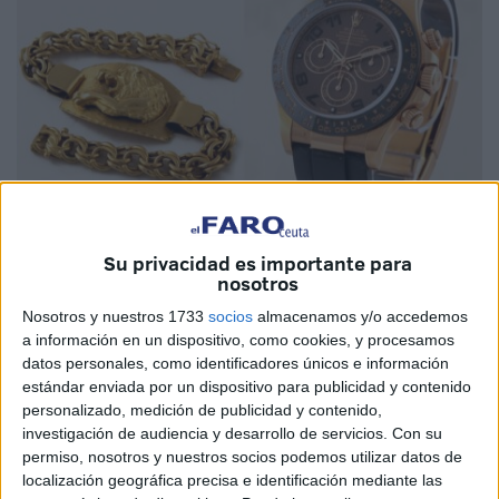
Su privacidad es importante para
Imágenes: Escrapalia
nosotros
Nosotros y nuestros 1733
socios
almacenamos y/o accedemos
a información en un dispositivo, como cookies, y procesamos
datos personales, como identificadores únicos e información
Joyas, bisutería, relojes de alta gama
… son
piezas
estándar enviada por un dispositivo para publicidad y contenido
intervenidas a los narcos
que ahora salen a
subasta
personalizado, medición de publicidad y contenido,
investigación de audiencia y desarrollo de servicios.
Con su
pública electrónica
, por lo que puede pujar quien quiera,
permiso, nosotros y nuestros socios podemos utilizar datos de
también vecinos de
Ceuta
.
localización geográfica precisa e identificación mediante las