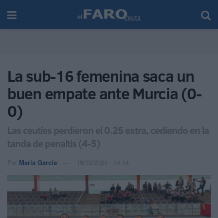
La sub-16 femenina saca un
buen empate ante Murcia (0-
0)
Las ceutíes perdieron el 0.25 extra, cediendo en la
tanda de penaltis (4-5)
Por
María García
19/02/2025 - 14:14