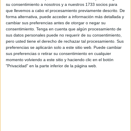
Este resultado hace que
Ceuta
se enfrente este jueves a
su consentimiento a nosotros y a nuestros 1733 socios para
partir de las 10:00 horas a Andalucía, el otro componente
que llevemos a cabo el procesamiento previamente descrito. De
forma alternativa, puede acceder a información más detallada y
del grupo. Las ceutíes pueden lograr la clasificación para
cambiar sus preferencias antes de otorgar o negar su
semifinales en caso de empatar y ganar en los penaltis, o
consentimiento.
Tenga en cuenta que algún procesamiento de
en caso de vencer. En cualquiera de estas posibilidades,
sus datos personales puede no requerir de su consentimiento,
deberá esperar al resultado del choque entre Murcia y
pero usted tiene el derecho de rechazar tal procesamiento. Sus
preferencias se aplicarán solo a este sitio web. Puede cambiar
Andalucía programado para este viernes.
sus preferencias o retirar su consentimiento en cualquier
momento volviendo a este sitio y haciendo clic en el botón
Dejando atrás las matemáticas, el encuentro fue muy
"Privacidad" en la parte inferior de la página web.
competido entre dos conjuntos que se conocen
perfectamente, ya que estas generaciones de futbolistas
vienen enfrentándose a lo largo de estos años en las
distintas categorías.
Dentro de ese equilibrio marcado desde el pitido inicial,
Ceuta fue quien más acercamientos tuvo a la portería rival
aunque le faltó acierto de cara a gol. En la segunda mitad
no cambió nada,
las blanquinegras
siguieron