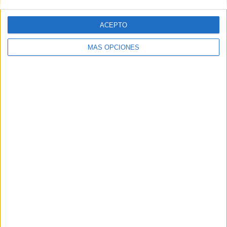
Región de Murcia 1,25 puntos
ACEPTO
Ceuta 1
MÁS OPCIONES
Andalucía 0
Tags:
deportes
Federación de Fútbol
Fútbol-sala
Related
Posts
La AD Ceuta conquista el XII Trofeo de
Feria (2-1)
HACE 2 HORAS
Aplazado el amistoso entre el Ittihad de
Tánger y el FC Barcelona
HACE 24 HORAS