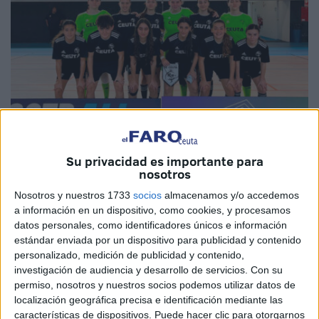
Imágenes cedidas
Su privacidad es importante para
nosotros
Nosotros y nuestros 1733
socios
almacenamos y/o accedemos
a información en un dispositivo, como cookies, y procesamos
La
selección Sub-16
de Ceuta ha comenzado su
datos personales, como identificadores únicos e información
andadura en el
Campeonato de España
sumando un
estándar enviada por un dispositivo para publicidad y contenido
personalizado, medición de publicidad y contenido,
punto tras
empatar
sin goles (0-0) ante Región de Murcia,
investigación de audiencia y desarrollo de servicios.
Con su
en un partido igualadísimo donde el cuadro murciano logró
permiso, nosotros y nuestros socios podemos utilizar datos de
0,25 extra tras vencer en la tanda de penaltis (4-5).
localización geográfica precisa e identificación mediante las
características de dispositivos. Puede hacer clic para otorgarnos