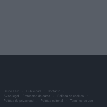
Grupo Faro
Publicidad
Contacto
Aviso legal – Protección de datos
Política de cookies
Política de privacidad
Política editorial
Términos de uso