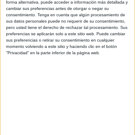
local
de la ciudad autónoma y poder ganarla.
forma alternativa, puede acceder a información más detallada y
cambiar sus preferencias antes de otorgar o negar su
El enfrentamiento contra el Banús
consentimiento.
Tenga en cuenta que algún procesamiento de
sus datos personales puede no requerir de su consentimiento,
pero usted tiene el derecho de rechazar tal procesamiento. Sus
Los de Pepe Romero vencieron a los malagueños con
preferencias se aplicarán solo a este sitio web. Puede cambiar
goles de
Salman, Amyad y Nusair
.
sus preferencias o retirar su consentimiento en cualquier
momento volviendo a este sitio y haciendo clic en el botón
Además, en la recta final del encuentro, cuando el reloj
"Privacidad" en la parte inferior de la página web.
marcaba el minuto 90,
el guardameta Hamza detuvo un
penalti
, logrando sellar su portería a cero.
Tras la conclusión del duelo,
recibieron un trofeo
por
proclamarse vencedores del choque.
Valoración de la pretemporada
La ‘off-season’ hasta el momento está yendo sobre ruedas
y así lo afirmó su presidente, Ibrahim Solero, a
El Faro de
Ceuta.