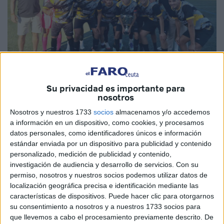
Su privacidad es importante para
Imágenes cedidas
nosotros
Nosotros y nuestros 1733
socios
almacenamos y/o accedemos
a información en un dispositivo, como cookies, y procesamos
datos personales, como identificadores únicos e información
La Street FC de Ceuta
, el club de fútbol que nace esta
estándar enviada por un dispositivo para publicidad y contenido
campaña,
disputó su último partido
de pretemporada en
personalizado, medición de publicidad y contenido,
el que
se impuso por 0-3 ante el CDF Banús
en San
investigación de audiencia y desarrollo de servicios.
Con su
permiso, nosotros y nuestros socios podemos utilizar datos de
Pedro.
localización geográfica precisa e identificación mediante las
características de dispositivos. Puede hacer clic para otorgarnos
Capitaneado por
Ibrahim Solero
afronta su primera
su consentimiento a nosotros y a nuestros 1733 socios para
temporada de vida con el objetivo de asentarse en
la liga
que llevemos a cabo el procesamiento previamente descrito. De