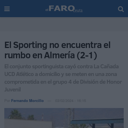
El Sporting no encuentra el
rumbo en Almería (2-1)
El conjunto sportinguista cayó contra La Cañada
UCD Atlético a domicilio y se meten en una zona
comprometida en el grupo 4 de División de Honor
Juvenil
Por
Fernando Morcillo
03/02/2024 - 16:15