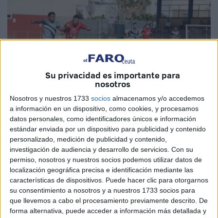
Su privacidad es importante para
nosotros
Nosotros y nuestros 1733
socios
almacenamos y/o accedemos
a información en un dispositivo, como cookies, y procesamos
Fotos: Abdeselam Mohamed
datos personales, como identificadores únicos e información
estándar enviada por un dispositivo para publicidad y contenido
personalizado, medición de publicidad y contenido,
investigación de audiencia y desarrollo de servicios.
Con su
permiso, nosotros y nuestros socios podemos utilizar datos de
El Sporting Atlético
de Ceuta disputaba la jornada 21
localización geográfica precisa e identificación mediante las
ante un rival directo por la salvación. Los de Yassin y
características de dispositivos. Puede hacer clic para otorgarnos
Buzikri viajaban hasta Almería con la intención de
volver a
su consentimiento a nosotros y a nuestros 1733 socios para
la victoria
tras el empate con el San Félix en casa de la
que llevemos a cabo el procesamiento previamente descrito. De
jornada pasada.
forma alternativa, puede acceder a información más detallada y