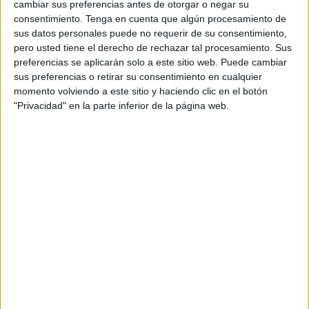
cambiar sus preferencias antes de otorgar o negar su
Enfrente, la Cañada UCD Atlético estaba en una posición
consentimiento.
Tenga en cuenta que algún procesamiento de
sus datos personales puede no requerir de su consentimiento,
por encima de los caballas, con lo que se preveía
un
pero usted tiene el derecho de rechazar tal procesamiento. Sus
encuentro vital
para la permanencia de los ceutíes en
preferencias se aplicarán solo a este sitio web. Puede cambiar
División de Honor Juvenil. Los almerienses venían a este
sus preferencias o retirar su consentimiento en cualquier
encuentro con una gran racha en competición puesto que,
momento volviendo a este sitio y haciendo clic en el botón
"Privacidad" en la parte inferior de la página web.
de los últimos cinco partidos en liga, tres eran victorias y
dos fueron un empate y una derrota.
Una primera parte en la que los de Yassin y Buzikri
aguantaron bien con el viento en contra, compitieron ante
un gran equipo, pero no pudieron irse con ventaja al
descanso por lo que el 0-0 fue el resultado de los primeros
cuarenta y cinco minutos.
El Sporting seguía jugando bien pero el fútbol a veces
juega una mala pasada: en una pérdida de balón en medio
campo, los locales realizaron una buena transición y a la