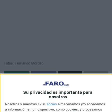
Fotos: Fernando Morcillo
El
Sporting de Ceuta
salió vivo de la
eliminatoria de ida
Su privacidad es importante para
de Copa del Rey
disputada en el campo
Martínez Pirri
.
nosotros
Un
1-1
que tendrá que defender el conjunto de
Juanjo
Nosotros y nuestros 1731
socios
almacenamos y/o accedemos
Conde
en la vuelta el
sábado que viene en Maracena
.
a información en un dispositivo, como cookies, y procesamos