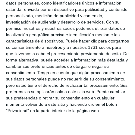
datos personales, como identificadores únicos e información
El Sporting de Ceuta iniciaba su andadura en
Copa del
estándar enviada por un dispositivo para publicidad y contenido
Rey
sin miedo a nada, plantando cara a un
rival de
personalizado, medición de publicidad y contenido,
superior categoría
como la
UD Maracena
.
investigación de audiencia y desarrollo de servicios.
Con su
permiso, nosotros y nuestros socios podemos utilizar datos de
El equipo de
Juanjo Conde
planteó un gran partido,
localización geográfica precisa e identificación mediante las
características de dispositivos. Puede hacer clic para otorgarnos
saliendo bien jugado y de una manera aseada para
su consentimiento a nosotros y a nuestros 1731 socios para
intentar hacer daño a los andaluces.
que llevemos a cabo el procesamiento previamente descrito. De
forma alternativa, puede acceder a información más detallada y
Manejo en el centro del campo
cambiar sus preferencias antes de otorgar o negar su
consentimiento.
Tenga en cuenta que algún procesamiento de
sus datos personales puede no requerir de su consentimiento,
El
Sporting
intentaba manejar el
centro del campo
con
pero usted tiene el derecho de rechazar tal procesamiento. Sus
hombres como
Chakir
, el 10 del Sporting, quien conseguía
preferencias se aplicarán solo a este sitio web. Puede cambiar
bajar el balón y ofrecer varias jugadas a hombres de arriba
sus preferencias o retirar su consentimiento en cualquier
como
Cristian
, que hacía lo que podía, bregando con los
momento volviendo a este sitio y haciendo clic en el botón
defensas andaluces.
"Privacidad" en la parte inferior de la página web.
Los ceutíes estaban cómodos en el partido y gozaron de
una muy buena ocasión para poner el
1-0
.