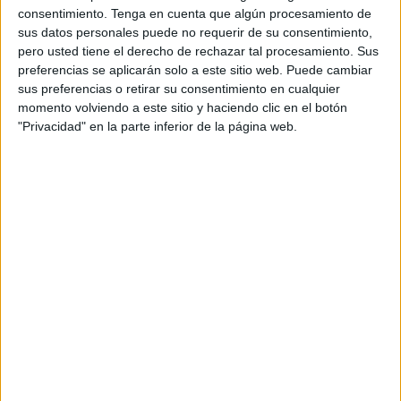
dos
empates
y una victoria, pero dos errores defensivos
consentimiento.
Tenga en cuenta que algún procesamiento de
condenaron a los caballas en su cuarta jornada de Liga.
sus datos personales puede no requerir de su consentimiento,
pero usted tiene el derecho de rechazar tal procesamiento. Sus
El Sporting Atlético saltó al terreno de juego con un
once
preferencias se aplicarán solo a este sitio web. Puede cambiar
titular
formado por: Osiagwu, Nicolás Canto, Rubén
sus preferencias o retirar su consentimiento en cualquier
momento volviendo a este sitio y haciendo clic en el botón
Gómez, Adrián Romero, Ismael, Alejandro Vallellano,
"Privacidad" en la parte inferior de la página web.
Moussa, Ariel Sanz, Daiby y Hamza. Por su parte, el Real
Betis salió al verde con Manuel González, Jan, Arena,
Miguel Cuevas, Fabian, Omar, Marcos Mora, Jhon
Esteban, Rubén Richarte, Francisco, Iván Corralejo y José
Antonio Morante.
Nada más arrancar el
partido
, los sportinguistas cometían
un fallo en la defensa que desembocó en el primer tanto
del Betis. A los diez minutos, otro error defensivo de los
caballas se convirtió en el 2-0. A los de Yassin les costó
mucho situarse en el partido, pero con el segundo gol, los
ritmos bajaron. En ese momento, los sportinguistas