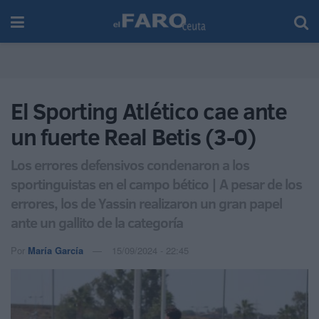
El Sporting Atlético cae ante
un fuerte Real Betis (3-0)
Los errores defensivos condenaron a los
sportinguistas en el campo bético | A pesar de los
errores, los de Yassin realizaron un gran papel
ante un gallito de la categoría
Por
María García
15/09/2024 - 22:45