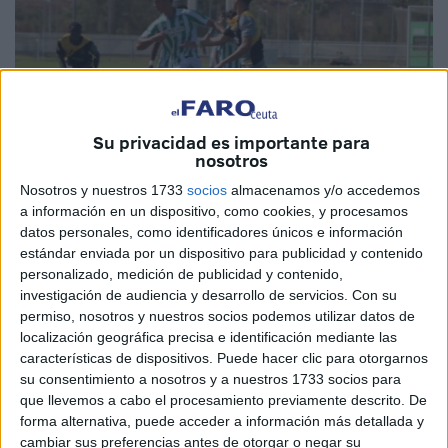
Su privacidad es importante para
nosotros
Nosotros y nuestros 1733
socios
almacenamos y/o accedemos
a información en un dispositivo, como cookies, y procesamos
datos personales, como identificadores únicos e información
Imágenes cedidas
estándar enviada por un dispositivo para publicidad y contenido
personalizado, medición de publicidad y contenido,
investigación de audiencia y desarrollo de servicios.
Con su
permiso, nosotros y nuestros socios podemos utilizar datos de
Jornada complicada para el
Sporting Atlético
de Ceuta
localización geográfica precisa e identificación mediante las
que caía por un 3-0 ante el Real Betis, siendo esta su
características de dispositivos. Puede hacer clic para otorgarnos
su consentimiento a nosotros y a nuestros 1733 socios para
primera derrota de la temporada.
que llevemos a cabo el procesamiento previamente descrito. De
forma alternativa, puede acceder a información más detallada y
El conjunto de Yassin
venía en una buena dinámica, tras
cambiar sus preferencias antes de otorgar o negar su