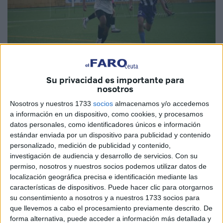
Su privacidad es importante para
nosotros
Imagen de archivo
Nosotros y nuestros 1733
socios
almacenamos y/o accedemos
a información en un dispositivo, como cookies, y procesamos
datos personales, como identificadores únicos e información
estándar enviada por un dispositivo para publicidad y contenido
El
Sporting Atlético
juega esta tarde en nuestra ciudad
personalizado, medición de publicidad y contenido,
donde ha sumado once de los dieciocho puntos que tiene
investigación de audiencia y desarrollo de servicios.
Con su
en su casillero cuando se han disputado veintiséis
permiso, nosotros y nuestros socios podemos utilizar datos de
jornadas dentro del grupo cuarto de la
División de Honor
localización geográfica precisa e identificación mediante las
características de dispositivos. Puede hacer clic para otorgarnos
de Juveniles.
su consentimiento a nosotros y a nuestros 1733 socios para
que llevemos a cabo el procesamiento previamente descrito. De
El conjunto caballa que dirige Mohamed Buzicri recibe a
forma alternativa, puede acceder a información más detallada y