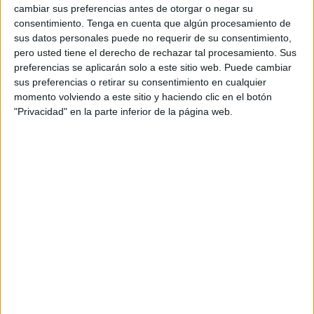
las 17:30 horas en el
campo federativo ‘José Benoliel’
al
cambiar sus preferencias antes de otorgar o negar su
siempre complicado cuadro cordobés del Séneca CF, un
consentimiento.
Tenga en cuenta que algún procesamiento de
equipo que en la primera vuelta goleó a los caballas en el
sus datos personales puede no requerir de su consentimiento,
pero usted tiene el derecho de rechazar tal procesamiento. Sus
‘Enrique Puga’ por 5-0.
preferencias se aplicarán solo a este sitio web. Puede cambiar
sus preferencias o retirar su consentimiento en cualquier
Los sportinguistas solo han ganado tres encuentros como
momento volviendo a este sitio y haciendo clic en el botón
local pero los tres en el tramo final de la primera vuelta y el
"Privacidad" en la parte inferior de la página web.
inicio de la segunda cuando derrotaron por 2-0 al CD Tiro
de Pichón, 2-1 al CD Vázquez Cultural y 3-1 al Atlético
Jaén a lo que hay que sumar dos empates frente al Atlético
Sanluqueño (2-2) y ante el CD San Félix (1-1). Por contra
han perdido un total de seis encuentros en el federativo
‘José Benoliel’.
El Séneca CF, por su parte, ha sumado doce de los treinta
y seis puntos jugando como visitantes con victorias frente
al Coria CF (1-2), Jóvenes Promesas de
Melilla
(1-5) y
Cádiz CF (0-2) junto con otros tres empates frente al