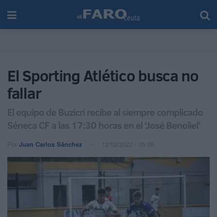
El Sporting Atlético busca no
fallar
El equipo de Buzicri recibe al siempre complicado
Séneca CF a las 17:30 horas en el ‘José Benoliel’
Por
Juan Carlos Sánchez
12/02/2022 - 05:05