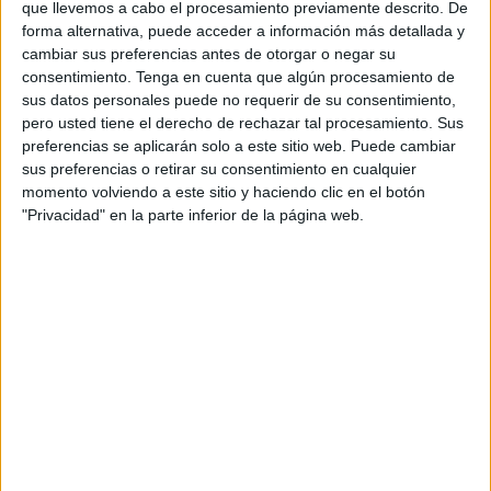
que llevemos a cabo el procesamiento previamente descrito. De
forma alternativa, puede acceder a información más detallada y
Eran algo más de las 20:30 horas, cuando
el Nazareno y
cambiar sus preferencias antes de otorgar o negar su
la Virgen de la Esperanza
se han puesto frente a frente
consentimiento.
Tenga en cuenta que algún procesamiento de
ante el Palacio de la Asamblea cuando ha empezado a
sus datos personales puede no requerir de su consentimiento,
sonar el ‘Novio de la muerte’. Los ceutíes al unísono se
pero usted tiene el derecho de rechazar tal procesamiento. Sus
preferencias se aplicarán solo a este sitio web. Puede cambiar
han unido a ese cantar, y la plaza de África se ha
sus preferencias o retirar su consentimiento en cualquier
convertido en un momento difícil de olvidar. Había muchas
momento volviendo a este sitio y haciendo clic en el botón
ganas de recuperar una tradición de este calibre y eso se
"Privacidad" en la parte inferior de la página web.
ha notado desde el primer minuto. Los corazones se han
unido y solo había que ver el rostro de los asistentes para
entender todo lo que significa para los caballas.
Una letra que exalta el espíritu legionario y que se basa en
un suceso real que tuvo lugar el 7 de enero de 1921 en
Beni Hassán. En el transcurso de una acción militar
durante la Guerra del Rif, falleció como consecuencia de
heridas de guerra el cabo de la primera bandera de la
legión Baltasar Queija de la Vega. En su bolsillo se