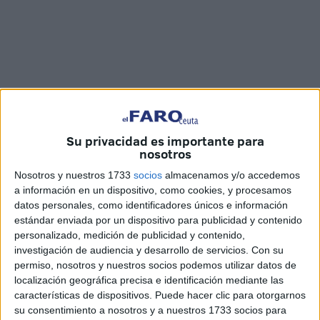
Imágenes: Marina Risco
Su privacidad es importante para
nosotros
Nosotros y nuestros 1733
socios
almacenamos y/o accedemos
Hay momentos que definen el sentir de una ciudad en
a información en un dispositivo, como cookies, y procesamos
pocos minutos. Eso ocurre en Ceuta cuando
la Legión
datos personales, como identificadores únicos e información
estándar enviada por un dispositivo para publicidad y contenido
entona con fuerza el ‘Novio de la muerte’ y hace ver el
personalizado, medición de publicidad y contenido,
arraigo que existe en nuestra ciudad entre la vida militar y
investigación de audiencia y desarrollo de servicios.
Con su
las tradiciones.
Este Martes Santo
había ganas de volver
permiso, nosotros y nuestros socios podemos utilizar datos de
a escucharlo in situ, porque es una cosa que hay que vivir
localización geográfica precisa e identificación mediante las
en primera persona, y los ceutíes han abarrotado la plaza
características de dispositivos. Puede hacer clic para otorgarnos
su consentimiento a nosotros y a nuestros 1733 socios para
de África para disfrutar de un momento mágico.