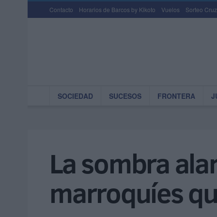
Contacto
Horarios de Barcos by Kikoto
Vuelos
Sorteo Cruz
SOCIEDAD
SUCESOS
FRONTERA
J
La sombra ala
marroquíes qu