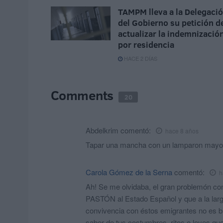
TAMPM lleva a la Delegaci
del Gobierno su petición d
actualizar la indemnizació
por residencia
HACE 2 DÍAS
Comments
20
Abdelkrim
comentó:
hace 8 años
Tapar una mancha con un lamparon mayor
Carola Gómez de la Serna
comentó:
h
Ah! Se me olvidaba, el gran problemón con
PASTÓN al Estado Español y que a la larga
convivencia con éstos emigrantes no es b
saber de tus costumbres, ritos o leyes qu