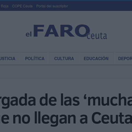
 Roja
COPE Ceuta
Portal del suscriptor
USTICIA
POLÍTICA
CULTURA
EDUCACIÓN
DEPO
rgada de las ‘much
e no llegan a Ceut