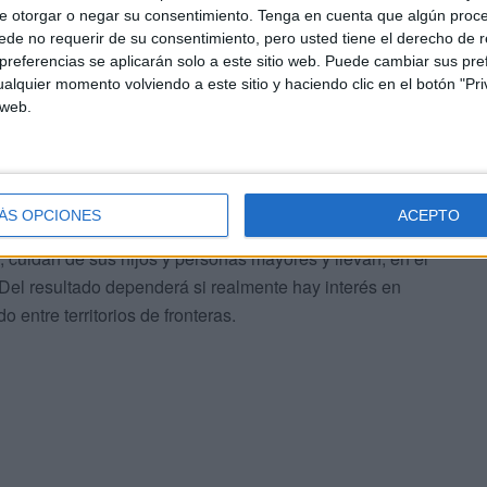
e otorgar o negar su consentimiento.
Tenga en cuenta que algún proc
de no requerir de su consentimiento, pero usted tiene el derecho de r
referencias se aplicarán solo a este sitio web. Puede cambiar sus pref
terizo han dejado en evidencia que son muchas las
alquier momento volviendo a este sitio y haciendo clic en el botón "Pri
 web.
ta careciendo de cualquier tipo de contrato,
 que puede tener graves consecuencias si, por ejemplo,
de cualquier tipo de respaldo.
ÁS OPCIONES
ACEPTO
a informativa para que los ciudadanos se animen a
, cuidan de sus hijos y personas mayores y llevan, en el
 Del resultado dependerá si realmente hay interés en
 entre territorios de fronteras.