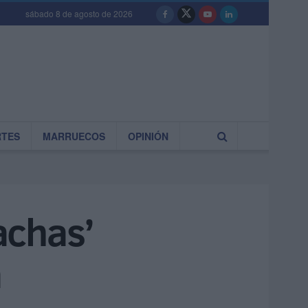
sábado 8 de agosto de 2026
RTES
MARRUECOS
OPINIÓN
achas’
a