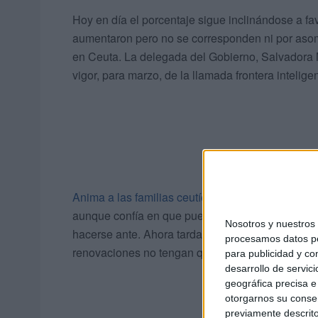
Hoy en día el porcentaje sigue inclinándose a fav
aumentaron pero no se corresponden ni por aso
en Ceuta. La delegada del Gobierno, Salvadora 
vigor, para marzo, de la llamada frontera intelige
Anima a las familias ceutíes a que acudan a la Of
aunque confía en que pueda incrementarse el per
Nosotros y nuestro
hacerse ante. Ahora tardan unos 6 meses por esa
procesamos datos per
renovaciones no tengan que hacerse cada año, 
para publicidad y co
desarrollo de servici
geográfica precisa e 
otorgarnos su conse
previamente descrito