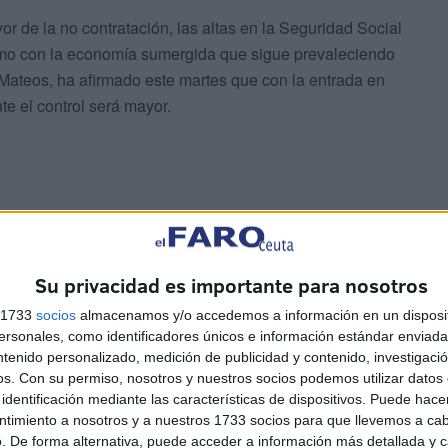
or de la no contratación, las altas en la Seguridad Social
mo con la economía sumergida que sigue prevaleciendo
Mateos, ha afirmado este martes que con la entrada en
nte el control será mayor.
icina de Extranjería
para que regularicen a las mismas,
Su privacidad es importante para nosotros
sonal que allí trabaja para que los trámites pueden
s 1733
socios
almacenamos y/o accedemos a información en un disposit
 falta de personal. Además se aspira a que las
sonales, como identificadores únicos e información estándar enviada 
sino al menos cada dos.
ntenido personalizado, medición de publicidad y contenido, investigaci
os.
Con su permiso, nosotros y nuestros socios podemos utilizar datos 
identificación mediante las características de dispositivos. Puede hacer
ntimiento a nosotros y a nuestros 1733 socios para que llevemos a ca
. De forma alternativa, puede acceder a información más detallada y 