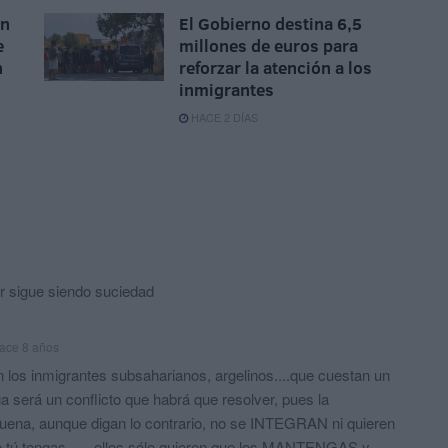
ón
El Gobierno destina 6,5
e
millones de euros para
n
reforzar la atención a los
inmigrantes
HACE 2 DÍAS
 sigue siendo suciedad
ace 8 años
 los inmigrantes subsaharianos, argelinos....que cuestan un
 será un conflicto que habrá que resolver, pues la
uena, aunque digan lo contrario, no se INTEGRAN ni quieren
e tú tengas...... ellos sólo quieren que los MANTENGAS y