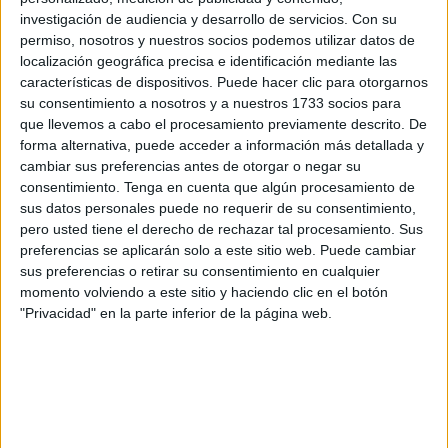
investigación de audiencia y desarrollo de servicios.
Con su
Viernes Santo
y saldrá a las 20.30 horas desde el
permiso, nosotros y nuestros socios podemos utilizar datos de
Santuario Nuestra Señora de África.
localización geográfica precisa e identificación mediante las
características de dispositivos. Puede hacer clic para otorgarnos
Su recorrido incluye Edrissis, el Paseo de las Palmeras, la
su consentimiento a nosotros y a nuestros 1733 socios para
Plaza de la Constitución, el Paseo del Revellín, Padilla,
que llevemos a cabo el procesamiento previamente descrito. De
Paseo Colón y Victori Goñalons. La entrada en Carrera
forma alternativa, puede acceder a información más detallada y
Oficial está prevista a las 21.05 horas y la salida a las
cambiar sus preferencias antes de otorgar o negar su
consentimiento.
Tenga en cuenta que algún procesamiento de
21.45 horas con recorrido por Pepe Serón y Edrissis.
sus datos personales puede no requerir de su consentimiento,
Mientras que la recogida será a las 00.05 horas.
pero usted tiene el derecho de rechazar tal procesamiento. Sus
preferencias se aplicarán solo a este sitio web. Puede cambiar
Todo este itinerario se seguirá con un cambio importante y
sus preferencias o retirar su consentimiento en cualquier
que costó mucho decidir. Y es que en esta Semana Santa,
momento volviendo a este sitio y haciendo clic en el botón
tras dos años de pausa debido a la pandemia, la salida
"Privacidad" en la parte inferior de la página web.
procesional solo la harán con el Cristo de la Expiración, en
silencio, mientras la Virgen, luciendo dos rosarios donados
por una devota, aguarda en el templo, donde podrá ser
visitada por los fieles ceutíes.