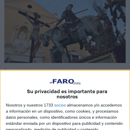
Fotos de archivo
Su privacidad es importante para
nosotros
La Cofradía
de Penitencia del Santísimo Cristo de la
Nosotros y nuestros 1733
socios
almacenamos y/o accedemos
Expiración, María Santísima del Amor y San Juan
a información en un dispositivo, como cookies, y procesamos
Evangelista de Ceuta ya está más que lista para su
datos personales, como identificadores únicos e información
procesión, aunque con algunas modificaciones que
estándar enviada por un dispositivo para publicidad y contenido
esperan remediar el próximo año. Será la tercera de este
personalizado, medición de publicidad y contenido,