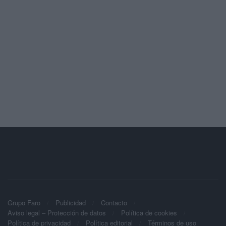
Grupo Faro
Publicidad
Contacto
Aviso legal – Protección de datos
Política de cookies
Política de privacidad
Política editorial
Términos de uso