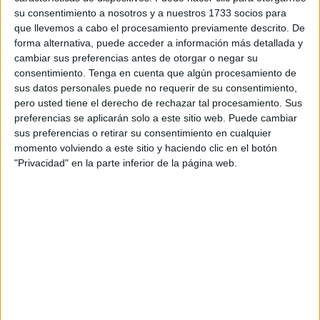
su consentimiento a nosotros y a nuestros 1733 socios para
Durante la jornada, quienes forman parte de la asociación
que llevemos a cabo el procesamiento previamente descrito. De
forma alternativa, puede acceder a información más detallada y
pusieron sobre la mesas distintos juegos, incluyendo ‘El
cambiar sus preferencias antes de otorgar o negar su
Resplandor’, basada en la novela de Stephen King, o ‘Los
consentimiento.
Tenga en cuenta que algún procesamiento de
Pilares de la Tierra’, de Ken Follet, entre muchos otros.
sus datos personales puede no requerir de su consentimiento,
pero usted tiene el derecho de rechazar tal procesamiento. Sus
preferencias se aplicarán solo a este sitio web. Puede cambiar
sus preferencias o retirar su consentimiento en cualquier
momento volviendo a este sitio y haciendo clic en el botón
"Privacidad" en la parte inferior de la página web.
“De este modo, los participantes se pudieron poner en la