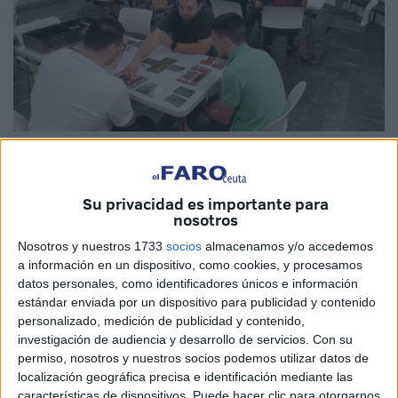
Imágenes cedidas
Su privacidad es importante para
nosotros
Las novelas más populares
de la historia fueron el tema
Nosotros y nuestros 1733
socios
almacenamos y/o accedemos
central de un evento organizado por la
Asociación de
a información en un dispositivo, como cookies, y procesamos
datos personales, como identificadores únicos e información
Juegos de Mesa
El Solitario en el marco de la
Feria del
estándar enviada por un dispositivo para publicidad y contenido
Libro
de Ceuta que cerró el fin de semana.
personalizado, medición de publicidad y contenido,
investigación de audiencia y desarrollo de servicios.
Con su
La actividad se llevó a cabo en la
Biblioteca Pública del
permiso, nosotros y nuestros socios podemos utilizar datos de
Estado
Adolfo Suárez, en el horario comprendido entre las
localización geográfica precisa e identificación mediante las
10:00 y las 14:00 horas.
características de dispositivos. Puede hacer clic para otorgarnos