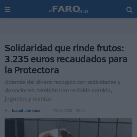
Solidaridad que rinde frutos:
3.235 euros recaudados para
la Protectora
Además del dinero recogido con actividades y
donaciones, también han recibido comida,
juguetes y mantas
Por
Isabel Jiménez
25/12/2023 - 20:55