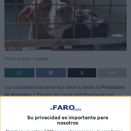
Fotos: archivo / cedidas
Los constantes llamamientos hechos desde la
Protectora
de Animales
y Plantas de Ceuta definitivamente han
rendido frutos y es por ello que desde
la asociación
quieren agradecer a todos aquellos que se han sumado a
Su privacidad es importante para
esta noble causa a favor de todos los que albergan en sus
nosotros
instalaciones.