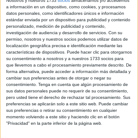
Nosotros y nuestros 1733
socios
almacenamos y/o accedemos
Y es que gracias a los sorteos que han llevado a cabo, a
a información en un dispositivo, como cookies, y procesamos
datos personales, como identificadores únicos e información
las donaciones de particulares y empresas que han estado
estándar enviada por un dispositivo para publicidad y contenido
recibiendo, además de lo obtenido con el
mercadillo
personalizado, medición de publicidad y contenido,
navideño
y la ayuda que le ha hecho llegar desde
investigación de audiencia y desarrollo de servicios.
Con su
fotógrafos solidarios “hemos podido recaudar un total de
permiso, nosotros y nuestros socios podemos utilizar datos de
3.235 euros”.
localización geográfica precisa e identificación mediante las
características de dispositivos. Puede hacer clic para otorgarnos
su consentimiento a nosotros y a nuestros 1733 socios para
que llevemos a cabo el procesamiento previamente descrito. De
forma alternativa, puede acceder a información más detallada y
cambiar sus preferencias antes de otorgar o negar su
consentimiento.
Tenga en cuenta que algún procesamiento de
sus datos personales puede no requerir de su consentimiento,
pero usted tiene el derecho de rechazar tal procesamiento. Sus
preferencias se aplicarán solo a este sitio web. Puede cambiar
sus preferencias o retirar su consentimiento en cualquier
momento volviendo a este sitio y haciendo clic en el botón
"Privacidad" en la parte inferior de la página web.