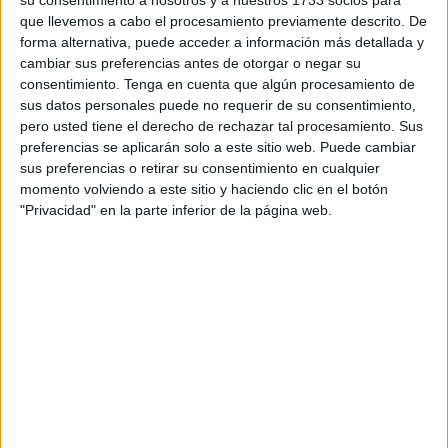
su consentimiento a nosotros y a nuestros 1733 socios para
santuario
de Nuestra Señora de África de Ceuta.
que llevemos a cabo el procesamiento previamente descrito. De
forma alternativa, puede acceder a información más detallada y
Los cofrades ceutíes no han querido faltar a su cita y
cambiar sus preferencias antes de otorgar o negar su
desde primera hora de la mañana se ha podido ver a fieles
consentimiento.
Tenga en cuenta que algún procesamiento de
y devotos en las inmediaciones del santuario situado en el
sus datos personales puede no requerir de su consentimiento,
centro de Ceuta para participar en este Besapiés que se
pero usted tiene el derecho de rechazar tal procesamiento. Sus
ha convertido en una de las citas ineludibles
de la
preferencias se aplicarán solo a este sitio web. Puede cambiar
sus preferencias o retirar su consentimiento en cualquier
Cuaresma
de la ciudad autónoma.
momento volviendo a este sitio y haciendo clic en el botón
"Privacidad" en la parte inferior de la página web.
Ya sea realizando una reverencia y acercándose a hacer
sus peticiones personales, uno a uno han ido pasando
todas las personas que se han dado cita en este lugar para
visitar a Nuestro Padre Jesús Nazareno y la Virgen de la
Esperanza.
Aprovechando la ocasión, la corporación del Martes Santo
ha desplegado una mesa con recuerdos, entre los que se
encontraban pulseras, medallas, llaveros o figuritas con la
ropa de nazarenos de la Hermandad.