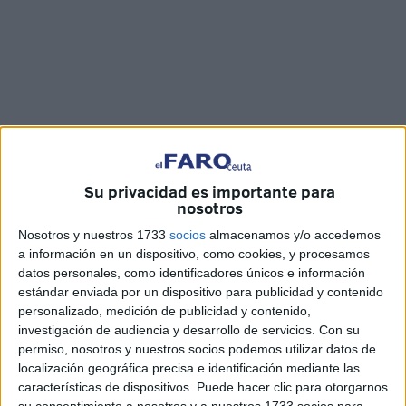
Su privacidad es importante para
Fotos y vídeo: Joaquín Viera
nosotros
Nosotros y nuestros 1733
socios
almacenamos y/o accedemos
a información en un dispositivo, como cookies, y procesamos
datos personales, como identificadores únicos e información
La
Hermandad de Nuestro Padre Jesús Nazareno
y la
estándar enviada por un dispositivo para publicidad y contenido
personalizado, medición de publicidad y contenido,
Virgen de la Esperanza, más conocida como El Encuentro,
investigación de audiencia y desarrollo de servicios.
Con su
está celebrando, durante toda la jornada de este domingo,
permiso, nosotros y nuestros socios podemos utilizar datos de
el Besapiés en honor a su Sagrado Titular en su capilla.
localización geográfica precisa e identificación mediante las
Este acto se llevará a cabo en horario de apertura
del
características de dispositivos. Puede hacer clic para otorgarnos