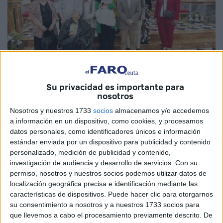
Su privacidad es importante para
Fotos: Diego Naranjo
nosotros
Nosotros y nuestros 1733
socios
almacenamos y/o accedemos
a información en un dispositivo, como cookies, y procesamos
datos personales, como identificadores únicos e información
Dos niñas se han bautizado este sábado en Ceuta, y lo
estándar enviada por un dispositivo para publicidad y contenido
han hecho en dos ceremonias distintas que han tenido
personalizado, medición de publicidad y contenido,
lugar
en la iglesia de África
, la primera, y en la de Los
investigación de audiencia y desarrollo de servicios.
Con su
permiso, nosotros y nuestros socios podemos utilizar datos de
Remedios la segunda.
localización geográfica precisa e identificación mediante las
características de dispositivos. Puede hacer clic para otorgarnos
Ha sido una jornada muy especial para las pequeñas Cloe
su consentimiento a nosotros y a nuestros 1733 socios para
y Ana Nerea, así como para sus respectivas familias.
que llevemos a cabo el procesamiento previamente descrito. De