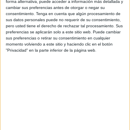
forma alternativa, puede acceder a información más detallada y
El primer bautizo ha tenido lugar en la iglesia de África, el
cambiar sus preferencias antes de otorgar o negar su
santuario de
Nuestra Patrona
. Allí, a las once de la
consentimiento.
Tenga en cuenta que algún procesamiento de
mañana, se ha desarrollado el emocionante bautizo de la
sus datos personales puede no requerir de su consentimiento,
pero usted tiene el derecho de rechazar tal procesamiento. Sus
pequeña Cloe.
preferencias se aplicarán solo a este sitio web. Puede cambiar
sus preferencias o retirar su consentimiento en cualquier
Junto a ella han estado presentes sus familias, esas
momento volviendo a este sitio y haciendo clic en el botón
personas que tanto la quieren y protegen, quienes le
"Privacidad" en la parte inferior de la página web.
acompañarán en su vida para estar siempre a su lado.
La pequeña, guapísima, vestidita de blanco, lucía una
felpa combinada con elementos de su traje elegido para
este bautizo.
A las 12:30 horas ha tenido lugar el segundo bautizo de
este sábado, esta vez en la iglesia de Los Remedios.
El templo se ha llenado de familiares de Ana Nerea,
quienes han estado presentes en este día tan especial.