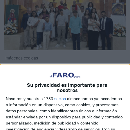
Imágenes cedidas
Su privacidad es importante para
La Parroquia Santa Teresa de Jesús
, en Ceuta, abrió
nosotros
sus puertas el pasado fin de semana para una ocasión
Nosotros y nuestros 1733
socios
almacenamos y/o accedemos
muy especial:
la confirmación
de un grupo de jóvenes
a información en un dispositivo, como cookies, y procesamos
que estuvieron acompañados de familiares y amigos
datos personales, como identificadores únicos e información
cercanos en este evento tan importante.
estándar enviada por un dispositivo para publicidad y contenido
personalizado, medición de publicidad y contenido,
Fueron concretamente
16 los jóvenes que recibieron
investigación de audiencia y desarrollo de servicios.
Con su