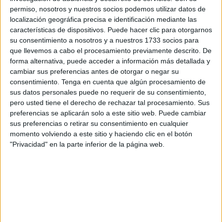
este significativo sacramento el pasado domingo
, ese
permiso, nosotros y nuestros socios podemos utilizar datos de
localización geográfica precisa e identificación mediante las
en el que se otorga un refuerzo a la vida de la fe.
características de dispositivos. Puede hacer clic para otorgarnos
su consentimiento a nosotros y a nuestros 1733 socios para
Y esto han sabido entenderlo cada uno de los que ha
que llevemos a cabo el procesamiento previamente descrito. De
participado en este inolvidable acto, siendo este
el tercer
forma alternativa, puede acceder a información más detallada y
Sacramento
después de la celebración del Bautismo y de
cambiar sus preferencias antes de otorgar o negar su
la
Primera Comunión
.
consentimiento.
Tenga en cuenta que algún procesamiento de
sus datos personales puede no requerir de su consentimiento,
pero usted tiene el derecho de rechazar tal procesamiento. Sus
preferencias se aplicarán solo a este sitio web. Puede cambiar
sus preferencias o retirar su consentimiento en cualquier
momento volviendo a este sitio y haciendo clic en el botón
"Privacidad" en la parte inferior de la página web.