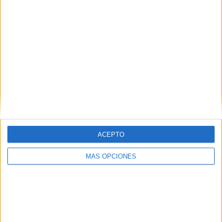
ACEPTO
MÁS OPCIONES
El amplio reportaje fotográfico estará disponible también
en nuestra edición impresa que se publica este
miércoles
1 de octubre de 2025
.