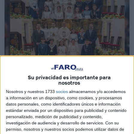
Fotos: Tomás García Cortés
Su privacidad es importante para
nosotros
Nosotros y nuestros 1733
socios
almacenamos y/o accedemos
a información en un dispositivo, como cookies, y procesamos
Dos grupos de niños y niñas ha recibido la
Primera
datos personales, como identificadores únicos e información
Comunión
en Ceuta este sábado en la parroquia de
San
estándar enviada por un dispositivo para publicidad y contenido
Francisco
.
personalizado, medición de publicidad y contenido,
investigación de audiencia y desarrollo de servicios.
Con su
De esta manera, la céntrica iglesia caballa ha acogido
permiso, nosotros y nuestros socios podemos utilizar datos de