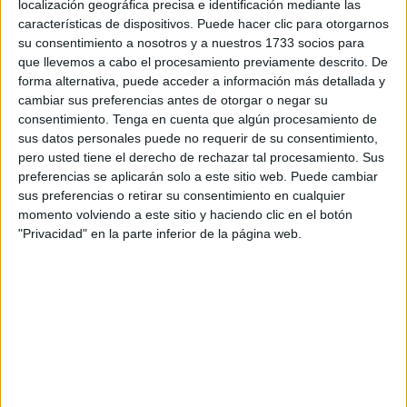
localización geográfica precisa e identificación mediante las
la
misa
y allí se han reunido los familiares de los
características de dispositivos. Puede hacer clic para otorgarnos
pequeños, sus padres y seres cercanos. Ha sido un
su consentimiento a nosotros y a nuestros 1733 socios para
momento muy especial en las vidas de todos ellos.
que llevemos a cabo el procesamiento previamente descrito. De
forma alternativa, puede acceder a información más detallada y
cambiar sus preferencias antes de otorgar o negar su
consentimiento.
Tenga en cuenta que algún procesamiento de
sus datos personales puede no requerir de su consentimiento,
pero usted tiene el derecho de rechazar tal procesamiento. Sus
preferencias se aplicarán solo a este sitio web. Puede cambiar
sus preferencias o retirar su consentimiento en cualquier
momento volviendo a este sitio y haciendo clic en el botón
"Privacidad" en la parte inferior de la página web.
Lágrimas de alegría, muchas sonrisas, además de vestir