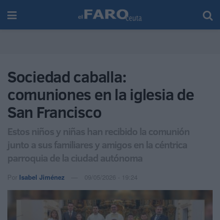
Sociedad caballa:
comuniones en la iglesia de
San Francisco
Estos niños y niñas han recibido la comunión
junto a sus familiares y amigos en la céntrica
parroquia de la ciudad autónoma
Por
Isabel Jiménez
09/05/2026 - 19:24