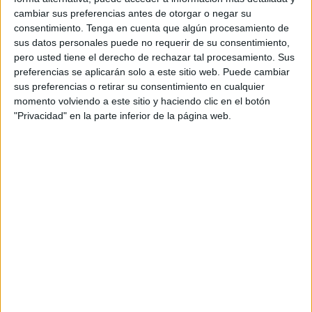
Durante la mañana del sábado fue el
Ayuntamiento
el
cambiar sus preferencias antes de otorgar o negar su
consentimiento.
Tenga en cuenta que algún procesamiento de
que se engalanó para así poder recibir a los flamantes
sus datos personales puede no requerir de su consentimiento,
novios Isabel y Agustín, llenos de esa felicidad propia de
pero usted tiene el derecho de rechazar tal procesamiento. Sus
aquellos que unen sus caminos y que se embarcan en una
preferencias se aplicarán solo a este sitio web. Puede cambiar
nueva aventura juntos.
sus preferencias o retirar su consentimiento en cualquier
momento volviendo a este sitio y haciendo clic en el botón
El Salón del Trono acogió la bonita celebración de este
"Privacidad" en la parte inferior de la página web.
enlace matrimonial que contó con la presencia de
numerosos
familiares y amigos
que se encargaron de
hacer mucho más especial este momento tan esperado por
todos.
Las miradas cómplices, las sonrisas y unas cuantas
lágrimas de felicidad acompañaron esta cita que
seguramente quedará en la memoria de todos los
asistentes.
Al pequeño Daniel lo bautizaron en