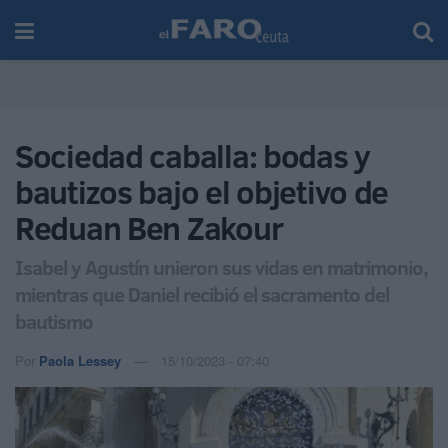
Sociedad caballa: bodas y
bautizos bajo el objetivo de
Reduan Ben Zakour
Isabel y Agustín unieron sus vidas en matrimonio,
mientras que Daniel recibió el sacramento del
bautismo
Por
Paola Lessey
15/10/2023 - 07:40