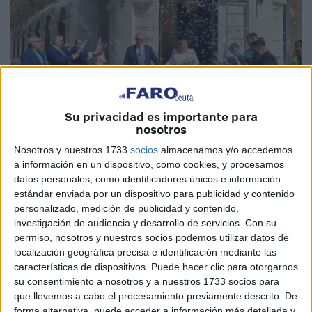
Su privacidad es importante para
nosotros
Fotos: Reduan Ben Zakour / Maribel Tena / Raúl Fernández
Nosotros y nuestros 1733
socios
almacenamos y/o accedemos
a información en un dispositivo, como cookies, y procesamos
datos personales, como identificadores únicos e información
estándar enviada por un dispositivo para publicidad y contenido
El amor sigue reinando en Ceuta y como es costumbre
personalizado, medición de publicidad y contenido,
durante los fines de semana, la ciudad se llena de esa
investigación de audiencia y desarrollo de servicios.
Con su
permiso, nosotros y nuestros socios podemos utilizar datos de
magia que suele rodear
eventos tan especiales
como por
localización geográfica precisa e identificación mediante las
ejemplo una boda. Esa unión entre dos personas que se
características de dispositivos. Puede hacer clic para otorgarnos
comprometen a pasar juntas el resto de sus vidas y que
su consentimiento a nosotros y a nuestros 1733 socios para
guardan este momento como un recuerdo imborrable.
que llevemos a cabo el procesamiento previamente descrito. De
forma alternativa, puede acceder a información más detallada y